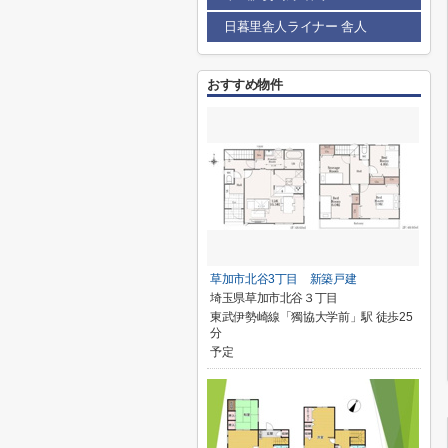
日暮里舎人ライナー 舎人
おすすめ物件
草加市北谷3丁目 新築戸建
埼玉県草加市北谷３丁目
東武伊勢崎線「獨協大学前」駅 徒歩25
分
予定