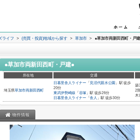
ズライフ
>
(売買・投資)地域から探す
>
草加市
>
●草加市両新田西町・戸建
●草加市両新田西町・戸建●
所在地
交通
日暮里舎人ライナー
「
見沼代親水公園
」駅 徒歩
築
20分
埼玉県
草加市
両新田西町
2
東武伊勢崎線
「
谷塚
」駅 徒歩26分
木
日暮里舎人ライナー
「
舎人
」駅 徒歩30分
物件情報