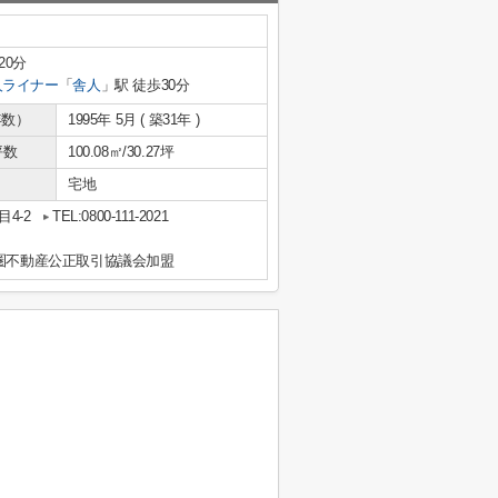
20分
人ライナー
「
舎人
」駅 徒歩30分
年数）
1995年 5月 ( 築31年 )
坪数
100.08㎡/30.27坪
宅地
4-2
TEL:0800-111-2021
都圏不動産公正取引協議会加盟