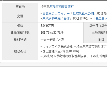
所在地
埼玉県
草加市
両新田西町
日暮里舎人ライナー
「
見沼代親水公園
」駅 徒歩
交通
東武伊勢崎線
「
谷塚
」駅 徒歩26分
日暮里舎
価格
3,049万円
築年月（築
建物面積/坪数
101.76㎡/30.78坪
土地面積/
種別/構造
中古一戸建 / 木造
地目
ウィズライフ株式会社
埼玉県草加市栄町３丁目
国土交通大臣 (1) 第10688号
取扱会社
(公社)埼玉県宅地建物取引業協会、（公社)首