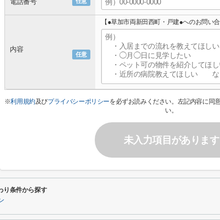
電話番号
任意
【●草加市両新田西町・戸建●へのお問い
内容
任意
※
利用規約
及び
プライバシーポリシー
を必ずお読みください。左記内容に同
い。
未入力項目があります
わり条件から探す
ン