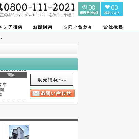
00
00
営業時間：
9：30～18：00
定休日：
水曜日
●
建物
販売情報へ
31年
階建
造