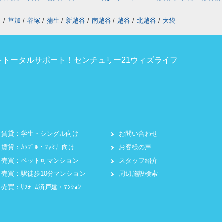
田
/
草加
/
谷塚
/
蒲生
/
新越谷
/
南越谷
/
越谷
/
北越谷
/
大袋
トータルサポート！センチュリー21ウィズライフ
賃貸：学生・シングル向け
お問い合わせ
賃貸：ｶｯﾌﾟﾙ・ﾌｧﾐﾘｰ向け
お客様の声
売買：ペット可マンション
スタッフ紹介
売買：駅徒歩10分マンション
周辺施設検索
売買：ﾘﾌｫｰﾑ済戸建・ﾏﾝｼｮﾝ