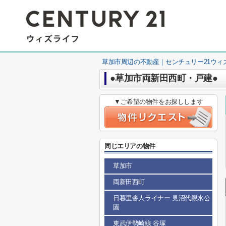
草加市周辺の不動産｜センチュリー21ウィ
●草加市両新田西町・戸建●
▼ご希望の物件をお探しします
同じエリアの物件
草加市
両新田西町
日暮里舎人ライナー 見沼代親水公
園
東武伊勢崎線 谷塚