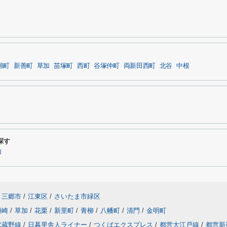
旭町
新善町
草加
苗塚町
西町
谷塚仲町
両新田西町
北谷
中根
探す
加
三郷市
/
江東区
/
さいたま市緑区
瀬崎
/
草加
/
花栗
/
新里町
/
青柳
/
八幡町
/
清門
/
金明町
武蔵野線
/
日暮里舎人ライナー
/
つくばエクスプレス
/
都営大江戸線
/
都営新