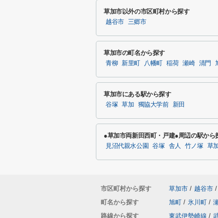
草加市以外の市区町村から探す
越谷市
三郷市
草加市の町名から探す
青柳
新里町
八幡町
稲荷
瀬崎
清門
草加市にある駅から探す
谷塚
草加
獨協大学前
新田
●草加市両新田西町・戸建●周辺の駅から
見沼代親水公園
谷塚
舎人
竹ノ塚
草
市区町村から探す
草加市
/
越谷市
/
町名から探す
旭町
/
氷川町
/
路線から探す
東武伊勢崎線
/