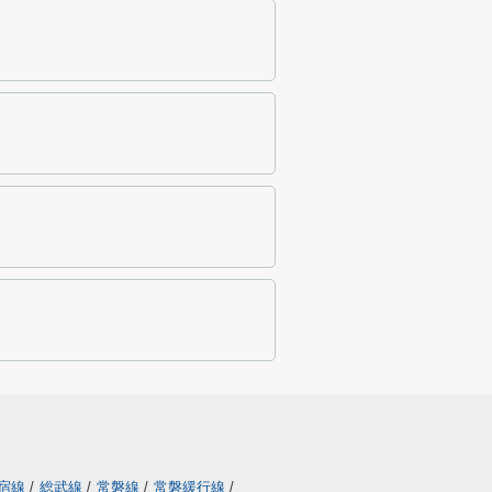
宿線
/
総武線
/
常磐線
/
常磐緩行線
/