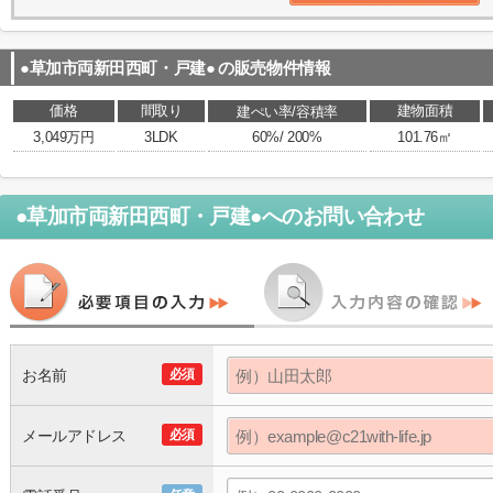
●草加市両新田西町・戸建●
の販売物件情報
価格
間取り
建物面積
建ぺい率/容積率
3,049万円
3LDK
60%/ 200%
101.76㎡
●草加市両新田西町・戸建●
へのお問い合わせ
お名前
必須
メールアドレス
必須