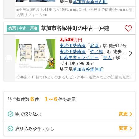
埼玉県
草加市
両新田西町
■全居室6帖以上♪LDK広々18帖♪■ ■両新田小学校まで徒歩6分♪■ ■新規
内装リフォーム♪■
草加市谷塚仲町の中古一戸建
売買 | 中古一戸建
3,549
万
円
東武伊勢崎線
「
谷塚
」駅 徒歩17分
東武伊勢崎線
「
竹ノ塚
」駅 徒歩26分
日暮里舎人ライナー
「
舎人
」駅 徒歩34分
- / 4LDK / 96.05㎡
埼玉県
草加市
谷塚仲町
◇◆広々16帖でゆとりのあるリビング◆◇ 追炊きなどの設備も充実♪
6
1～6
該当物件数
件
件を表示
駅で絞り込む
変更
変更
絞り込み条件：
なし