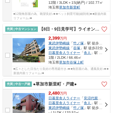
12階 / 3LDK＋1S(納戸) / 102.77㎡
埼玉県
草加市
新里町
■12階角部屋の為、眺望良好♪■ ■ペット飼育可能(細則有)■ ■新規内装
リフォーム♪■
【8日・9日見学可】ライオンズマンション竹の塚第3
売買 | 中古マンション
2,399
万
円
東武伊勢崎線
「
竹ノ塚
」駅 徒歩21分
東武伊勢崎線
「
谷塚
」駅 徒歩22分
日暮里舎人ライナー
「
舎人
」駅 徒歩25分
1階 / 2LDK / 66.46㎡
埼玉県
草加市
谷塚上町
■広々とした日当たり良好の専用庭付き♪■ ■角部屋の為、通風良好♪■ ■
新規内装リフォーム♪■
●草加市新里町・戸建●
売買 | 中古一戸建
2,480
万
円
日暮里舎人ライナー
「
見沼代親水公園
」
日暮里舎人ライナー
「
舎人
」駅 徒歩19分
東武伊勢崎線
「
竹ノ塚
」駅 徒歩24分
- / 1LDK / 133.52㎡