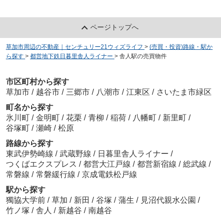
ページトップへ
草加市周辺の不動産｜センチュリー21ウィズライフ
>
(売買・投資)路線・駅か
ら探す
>
都営地下鉄日暮里舎人ライナー
>
舎人駅の売買物件
市区町村から探す
草加市
/
越谷市
/
三郷市
/
八潮市
/
江東区
/
さいたま市緑区
町名から探す
氷川町
/
金明町
/
花栗
/
青柳
/
稲荷
/
八幡町
/
新里町
/
谷塚町
/
瀬崎
/
松原
路線から探す
東武伊勢崎線
/
武蔵野線
/
日暮里舎人ライナー
/
つくばエクスプレス
/
都営大江戸線
/
都営新宿線
/
総武線
/
常磐線
/
常磐緩行線
/
京成電鉄松戸線
駅から探す
獨協大学前
/
草加
/
新田
/
谷塚
/
蒲生
/
見沼代親水公園
/
竹ノ塚
/
舎人
/
新越谷
/
南越谷