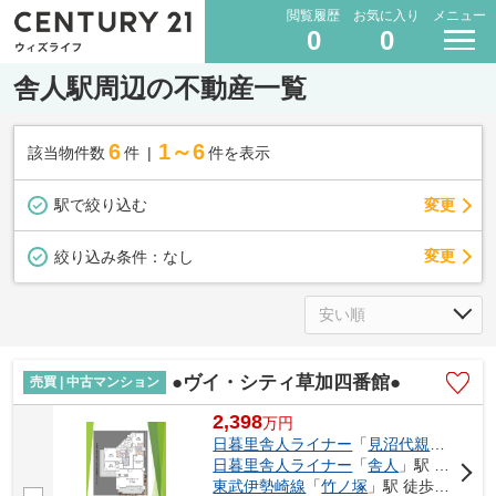
閲覧履歴
お気に入り
メニュー
0
0
舎人駅周辺の不動産一覧
6
1～6
該当物件数
件
件を表示
駅で絞り込む
変更
変更
絞り込み条件：
なし
●ヴイ・シティ草加四番館●
売買 | 中古マンション
2,398
万
円
日暮里舎人ライナー
「
見沼代親水公園
」
日暮里舎人ライナー
「
舎人
」駅 徒歩21分
東武伊勢崎線
「
竹ノ塚
」駅 徒歩30分