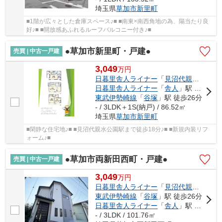
埼玉県
草加市
新里町
■1階が広々とした倉庫スペース♪■ ■南東×南西角地の為、陽当たり良
好♪■ ■開放感あふれるルーフバルコニー付き♪■
●草加市新里町・戸建●
売買 | 中古一戸建
3,049
万
円
日暮里舎人ライナー
「
見沼代親水公園
」
日暮里舎人ライナー
「
舎人
」駅 徒歩25分
東武伊勢崎線
「
谷塚
」駅 徒歩26分
- / 3LDK＋1S(納戸) / 86.52㎡
埼玉県
草加市
新里町
■閑静な住宅地♪■ ■見沼代親水公園駅まで徒歩18分♪■ ■新規内装リフ
ォーム♪■
●草加市両新田西町・戸建●
売買 | 中古一戸建
3,049
万
円
日暮里舎人ライナー
「
見沼代親水公園
」
東武伊勢崎線
「
谷塚
」駅 徒歩26分
日暮里舎人ライナー
「
舎人
」駅 徒歩30分
- / 3LDK / 101.76㎡