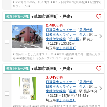
■12階角部屋の為、眺望良好♪■ ■ペット飼育可能(細則有)■ ■新規内装
リフォーム♪■
●草加市新里町・戸建●
売買 | 中古一戸建
2,480
万
円
日暮里舎人ライナー
「
見沼代親水公園
」
日暮里舎人ライナー
「
舎人
」駅 徒歩19分
東武伊勢崎線
「
竹ノ塚
」駅 徒歩24分
- / 1LDK / 133.52㎡
埼玉県
草加市
新里町
■1階が広々とした倉庫スペース♪■ ■南東×南西角地の為、陽当たり良
好♪■ ■開放感あふれるルーフバルコニー付き♪■
●草加市新里町・戸建●
売買 | 中古一戸建
3,049
万
円
日暮里舎人ライナー
「
見沼代親水公園
」
日暮里舎人ライナー
「
舎人
」駅 徒歩25分
東武伊勢崎線
「
谷塚
」駅 徒歩26分
- / 3LDK＋1S(納戸) / 86.52㎡
埼玉県
草加市
新里町
■閑静な住宅地♪■ ■見沼代親水公園駅まで徒歩18分♪■ ■新規内装リフ