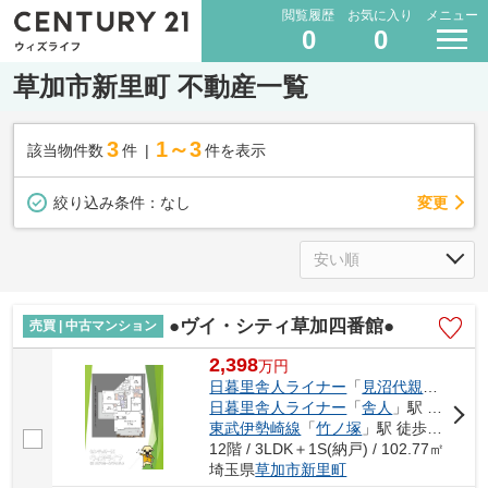
閲覧履歴
お気に入り
メニュー
0
0
草加市新里町 不動産一覧
3
1～3
該当物件数
件
件を表示
変更
絞り込み条件：
なし
●ヴイ・シティ草加四番館●
売買 | 中古マンション
2,398
万
円
日暮里舎人ライナー
「
見沼代親水公園
」
日暮里舎人ライナー
「
舎人
」駅 徒歩21分
東武伊勢崎線
「
竹ノ塚
」駅 徒歩30分
12階 / 3LDK＋1S(納戸) / 102.77㎡
埼玉県
草加市
新里町