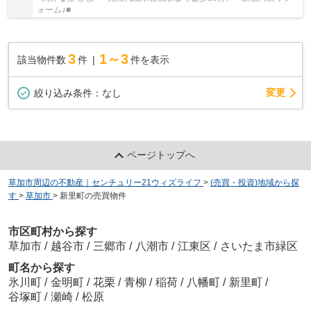
ォーム♪■
3
1～3
該当物件数
件
件を表示
変更
絞り込み条件：
なし
ページトップへ
草加市周辺の不動産｜センチュリー21ウィズライフ
>
(売買・投資)地域から探
す
>
草加市
>
新里町の売買物件
市区町村から探す
草加市
/
越谷市
/
三郷市
/
八潮市
/
江東区
/
さいたま市緑区
町名から探す
氷川町
/
金明町
/
花栗
/
青柳
/
稲荷
/
八幡町
/
新里町
/
谷塚町
/
瀬崎
/
松原