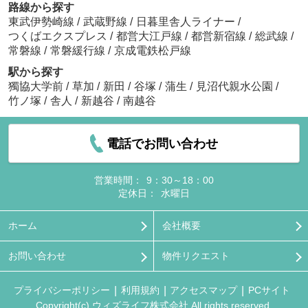
路線から探す
東武伊勢崎線
/
武蔵野線
/
日暮里舎人ライナー
/
つくばエクスプレス
/
都営大江戸線
/
都営新宿線
/
総武線
/
常磐線
/
常磐緩行線
/
京成電鉄松戸線
駅から探す
獨協大学前
/
草加
/
新田
/
谷塚
/
蒲生
/
見沼代親水公園
/
竹ノ塚
/
舎人
/
新越谷
/
南越谷
電話でお問い合わせ
営業時間：
9：30～18：00
定休日：
水曜日
ホーム
会社概要
お問い合わせ
物件リクエスト
プライバシーポリシー
利用規約
アクセスマップ
PCサイト
Copyright(c) ウィズライフ株式会社 All rights reserved.