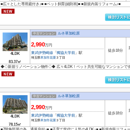
■広々とした専用庭付き♪■ ■ペット飼育(細則有)■ ■新規内装リフォーム♪■
ルネ草加松原
中古マンション
2,990
万円
徒歩18分
東武伊勢崎線
「
獨協大学前
」駅
4LDK
埼玉県
草加市
花栗
３丁目
83.37㎡
◆◇新規リノベーション物件◇◆ 広々4LDK！ペット共生可能なマンションです
ルネ草加松原
中古マンション
2,990
万円
徒歩18分
東武伊勢崎線
「
獨協大学前
」駅
4LDK
埼玉県
草加市
花栗
３丁目
78.15㎡
■7階角部屋の為、通風良好♪■ ■子育て世代に人気の4LDK♪■ ■新規内装リフォー