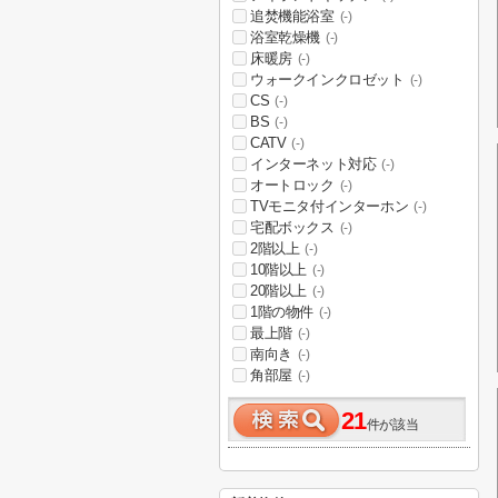
追焚機能浴室
(-)
浴室乾燥機
(-)
床暖房
(-)
ウォークインクロゼット
(-)
CS
(-)
BS
(-)
CATV
(-)
インターネット対応
(-)
オートロック
(-)
TVモニタ付インターホン
(-)
宅配ボックス
(-)
2階以上
(-)
10階以上
(-)
20階以上
(-)
1階の物件
(-)
最上階
(-)
南向き
(-)
角部屋
(-)
21
件が該当