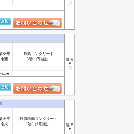
築38年
鉄筋コンクリート
南西
6階/（7階建）
選択
▼
ム♪■
加
築36年
鉄骨鉄筋コンクリート
南東
1階/（11階建）
選択
▼