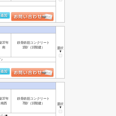
築37年
鉄骨鉄筋コンクリート
南
1階/（10階建）
選択
▼
♪
築37年
鉄骨鉄筋コンクリート
南西
7階/（10階建）
選択
▼
ム♪■