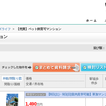
ズライフ
>
【売買】ペット飼育可マンション
ョン
並び順：
外観
/
間取り図
価格
駅徒歩
停歩
交通 / 所在地
間取り/面積
【8日(土)・9日(日)室内見学可能】草加マン
中古マンション
1,490
万円