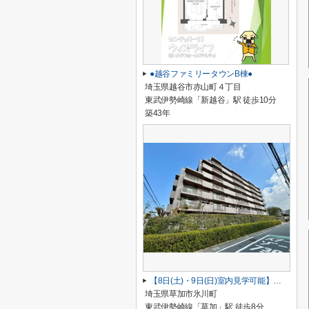
●越谷ファミリータウンB棟●
埼玉県越谷市赤山町４丁目
東武伊勢崎線「新越谷」駅 徒歩10分
築43年
【8日(土)・9日(日)室内見学可能】草加パーク・ホームズ
埼玉県草加市氷川町
東武伊勢崎線「草加」駅 徒歩8分