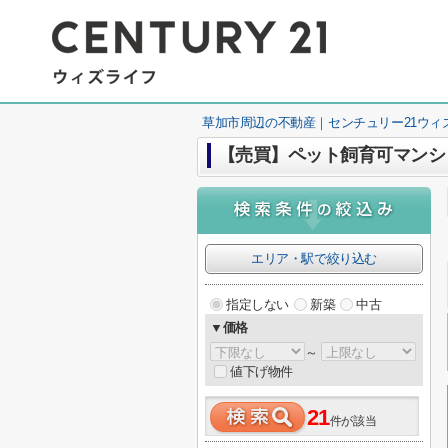
草加市周辺の不動産｜センチュリー21ウィ
【売買】ペット飼育可マンシ
エリア・駅で絞り込む
指定しない
新築
中古
▼価格
～
値下げ物件
21
件が該当