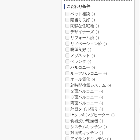
こだわり条件
ペット相談
(-)
陽当り良好
(-)
閑静な住宅地
(-)
デザイナーズ
(-)
リフォーム済
(-)
リノベーション済
(-)
眺望良好
(-)
メゾネット
(-)
ベランダ
(-)
バルコニー
(-)
ルーフバルコニー
(-)
オール電化
(-)
24時間換気システム
(-)
２面バルコニー
(-)
３面バルコニー
(-)
両面バルコニー
(-)
外観タイル張り
(-)
IHクッキングヒーター
(-)
食器洗い乾燥機
(-)
システムキッチン
(-)
対面式キッチン
(-)
アイランドキッチン
(-)