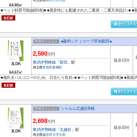
埼玉県
越谷市
大字大房
64.80㎡
■ペット飼育可能(細則有)■ ■遮音性にも配慮された二重床・二重天井設計♪■ ■
●藤和シティコープ草加新田●
中古マンション
2,590
万円
徒歩13分
東武伊勢崎線
「
新田
」駅
3LDK
埼玉県
草加市
新善町
64.67㎡
■南向きバルコニーのため、日当たり良好♪■ ■ペット飼育可能(細則有)■ ■新規
シャルム北越谷B棟
中古マンション
2,698
万円
徒歩10分
東武伊勢崎線
「
北越谷
」駅
3LDK
埼玉県
越谷市
大字大房