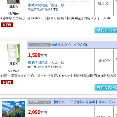
徒歩6分
東武伊勢崎線
「
谷塚
」駅
2LDK
埼玉県
草加市
瀬崎
３丁目
48.79㎡
■谷塚駅まで徒歩6分♪■ ■ペット飼育可能(細則有)■ ■新規内装リフォーム♪■
●越谷スカイハイツA棟●
中古マンション
1,598
万円
徒歩9分
東武伊勢崎線
「
大袋
」駅
2LDK
埼玉県
越谷市
大字下間久里
58.75㎡
■8階・南東向きのため、日当たり良好♪■ ■ペット飼育可能(細則有)■ ■新規内装
【8日(土)・9日(日)室内見学可】草加松原ハ
中古マンション
2,099
万円