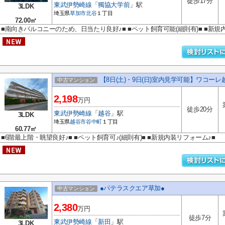
徒歩17分
東武伊勢崎線
「
獨協大学前
」駅
3LDK
埼玉県
草加市
北谷
１丁目
72.00㎡
■南向きバルコニーのため、日当たり良好♪■ ■ペット飼育可能(細則有)■ ■新規
【8日(土)・9日(日)室内見学可能】ワコーレ
中古マンション
2,198
万円
徒歩20分
東武伊勢崎線
「
越谷
」駅
3LDK
埼玉県
越谷市
谷中町
１丁目
60.77㎡
■6階最上階・眺望良好♪■ ■ペット飼育可♪(細則有)■ ■新規内装リフォーム♪■
●パテラスクエア草加●
中古マンション
2,380
万円
徒歩7分
東武伊勢崎線
「
新田
」駅
3LDK