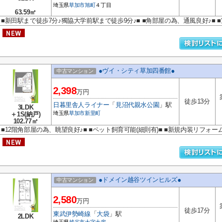
埼玉県
草加市
旭町
４丁目
63.59㎡
■新田駅まで徒歩7分♪獨協大学前駅まで徒歩9分♪■ ■角部屋の為、通風良好♪■ 
●ヴイ・シティ草加四番館●
中古マンション
2,398
万円
徒歩13分
日暮里舎人ライナー
「
見沼代親水公園
」駅
3LDK
埼玉県
草加市
新里町
＋1S(納戸)
102.77㎡
■12階角部屋の為、眺望良好♪■ ■ペット飼育可能(細則有)■ ■新規内装リフォーム
●ドメイン越谷ツインヒルズ●
中古マンション
2,580
万円
徒歩17分
東武伊勢崎線
「
大袋
」駅
2LDK