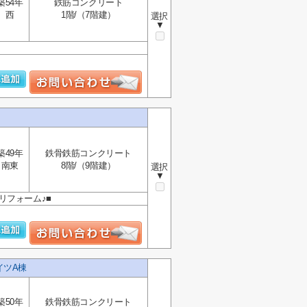
築54年
鉄筋コンクリート
西
1階/（7階建）
選択
▼
築49年
鉄骨鉄筋コンクリート
南東
8階/（9階建）
選択
▼
リフォーム♪■
イツA棟
築50年
鉄骨鉄筋コンクリート