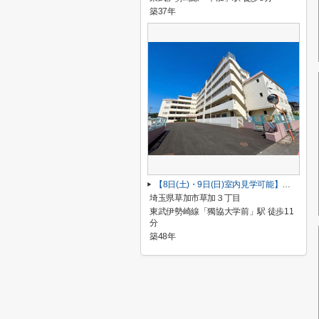
築37年
【8日(土)・9日(日)室内見学可能】コープ松原
埼玉県草加市草加３丁目
東武伊勢崎線「獨協大学前」駅 徒歩11
分
築48年