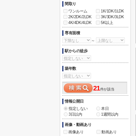
間取り
ワンルーム
1K/1DK/1LDK
2K/2DK/2LDK
3K/3DK/3LDK
4K/4DK/4LDK
5K以上
専有面積
～
駅からの徒歩
築年数
21
件が該当
情報公開日
指定しない
本日
3日以内
1週間以内
画像・動画あり
画像あり
動画あり