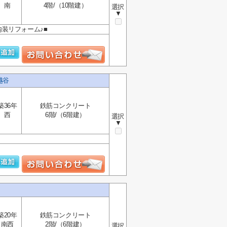
南
4階/（10階建）
選択
▼
内装リフォーム♪■
越谷
築36年
鉄筋コンクリート
西
6階/（6階建）
選択
▼
築20年
鉄筋コンクリート
南西
2階/（6階建）
選択