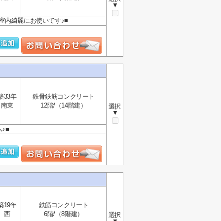
▼
■室内綺麗にお使いです♪■
築33年
鉄骨鉄筋コンクリート
南東
12階/（14階建）
選択
▼
♪■
築19年
鉄筋コンクリート
西
6階/（8階建）
選択