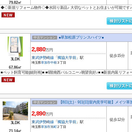
79.82㎡
◆◇新規リフォーム物件◇◆水回り新品♪ 大切なペットとお住まいが可能です♪
●草加松原プリンスハイツ●
中古マンション
2,880
万円
徒歩15分
東武伊勢崎線
「
獨協大学前
」駅
3LDK
埼玉県
草加市
中根
３丁目
67.86㎡
■ペット飼育可能(細則有)■ ■6階南西バルコニー♪眺望良好♪■ ■新規内装リフォー
【8日(土)・9日(日)室内見学可能】メイツ草
中古マンション
2,890
万円
徒歩12分
東武伊勢崎線
「
獨協大学前
」駅
3LDK
埼玉県
草加市
旭町
２丁目
71.14㎡