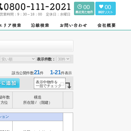
00
00
営業時間：
9：30～18：00
定休日：
水曜日
表示件数：
21
1-21
該当公開件数
件
件表示
表示中物件を
一括でチェック
築年数
構造
方位
所在階 / （階建）
ション