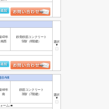
築43年
鉄骨鉄筋コンクリート
南西
5階/（8階建）
選択
▼
越谷A棟
築44年
鉄筋コンクリート
南
3階/（7階建）
選択
▼
フォーム♪■