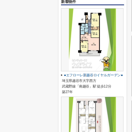
新着物件
●エフローレ新越谷ロイヤルガーデン●
埼玉県越谷市大字西方
武蔵野線「南越谷」駅 徒歩12分
築27年