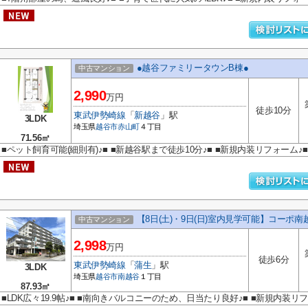
●越谷ファミリータウンB棟●
中古マンション
2,990
万円
徒歩10分
東武伊勢崎線
「
新越谷
」駅
3LDK
埼玉県
越谷市
赤山町
４丁目
71.56㎡
■ペット飼育可能(細則有)♪■ ■新越谷駅まで徒歩10分♪■ ■新規内装リフォーム♪■
【8日(土)・9日(日)室内見学可能】コーポ南
中古マンション
2,998
万円
徒歩6分
東武伊勢崎線
「
蒲生
」駅
3LDK
埼玉県
越谷市
南越谷
１丁目
87.93㎡
■LDK広々19.9帖♪■ ■南向きバルコニーのため、日当たり良好♪■ ■新規内装リ