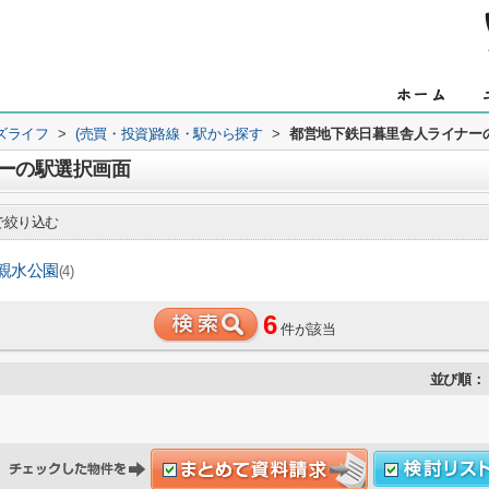
ズライフ
>
(売買・投資)路線・駅から探す
>
都営地下鉄日暮里舎人ライナー
ーの駅選択画面
絞り込む
親水公園
(4)
6
件が該当
並び順：