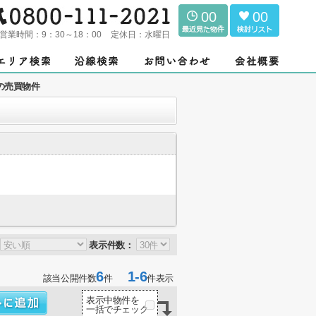
00
00
営業時間：
9：30～18：00
定休日：
水曜日
の売買物件
表示件数：
6
1-6
該当公開件数
件
件表示
表示中物件を
一括でチェック