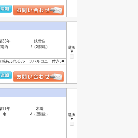
築33年
鉄骨造
南西
-/（3階建）
選択
▼
開放感あふれるルーフバルコニー付き♪■
築11年
木造
南
-/（3階建）
選択
▼