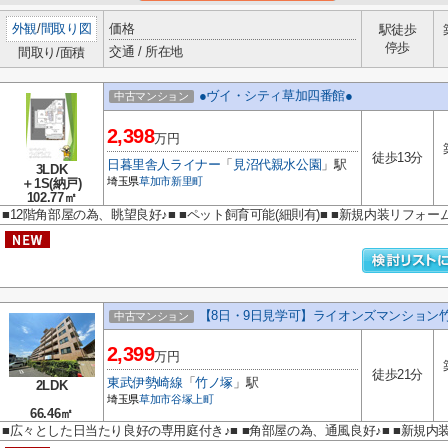
外観
/
間取り図
価格
駅徒歩
停歩
交通 / 所在地
間取り/面積
●ヴイ・シティ草加四番館●
中古マンション
2,398
万円
徒歩13分
日暮里舎人ライナー
「
見沼代親水公園
」駅
3LDK
埼玉県
草加市
新里町
＋1S(納戸)
102.77㎡
■12階角部屋の為、眺望良好♪■ ■ペット飼育可能(細則有)■ ■新規内装リフォーム
【8日・9日見学可】ライオンズマンション
中古マンション
2,399
万円
徒歩21分
東武伊勢崎線
「
竹ノ塚
」駅
2LDK
埼玉県
草加市
谷塚上町
66.46㎡
■広々とした日当たり良好の専用庭付き♪■ ■角部屋の為、通風良好♪■ ■新規内