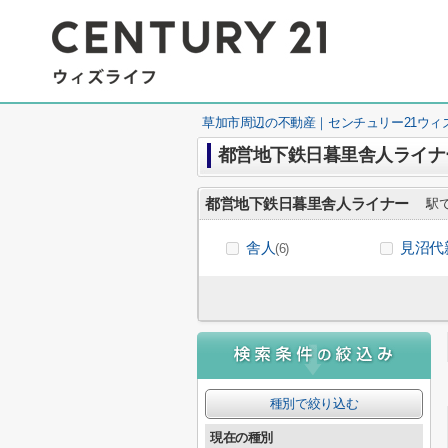
草加市周辺の不動産｜センチュリー21ウィ
都営地下鉄日暮里舎人ライナ
都営地下鉄日暮里舎人ライナー
駅で
舎人
見沼代
(6)
種別で絞り込む
現在の種別