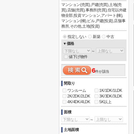
マンション(売買),戸建(売買),土地(売
買),店舗(売買),事務所(売買),住宅以外建
物全部,投資マンション,アパート(棟),
マンション(棟),ビル,戸建(投資),店舗事
務所,その他,土地(投資)
指定しない
新築
中古
▼価格
～
値下げ物件
6
件が該当
間取り
ワンルーム
1K/1DK/1LDK
2K/2DK/2LDK
3K/3DK/3LDK
4K/4DK/4LDK
5K以上
面積
～
土地面積