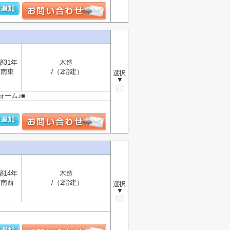
築31年
木造
南東
-/（2階建）
選択
▼
ォーム♪■
築14年
木造
南西
-/（2階建）
選択
▼