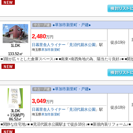
●草加市新里町・戸建●
中古一戸建
2,480
万円
徒歩19分
日暮里舎人ライナー
「
見沼代親水公園
」駅
1LDK
埼玉県
草加市
新里町
133.52㎡
■1階が広々とした倉庫スペース♪■ ■南東×南西角地の為、陽当たり良好♪■ ■
●草加市新里町・戸建●
中古一戸建
3,049
万円
徒歩18分
日暮里舎人ライナー
「
見沼代親水公園
」駅
3LDK
埼玉県
草加市
新里町
＋1S(納戸)
86.52㎡
■閑静な住宅地♪■ ■見沼代親水公園駅まで徒歩18分♪■ ■新規内装リフォーム♪■