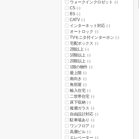
ウォークインクロゼット
(-)
CS
(-)
BS
(-)
CATV
(-)
インターネット対応
(-)
オートロック
(-)
TVモニタ付インターホン
(-)
宅配ボックス
(-)
2階以上
(-)
10階以上
(-)
20階以上
(-)
1階の物件
(-)
最上階
(-)
南向き
(-)
角部屋
(-)
輸入住宅
(-)
二世帯住宅
(-)
床下収納
(-)
複層ガラス
(-)
自由設計対応
(-)
駐車場あり
(-)
ワンフロア
(-)
高層ビル
(-)
エレベーター
(-)