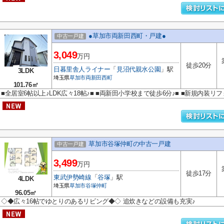
●草加市両新田西町・戸建●
中古一戸建
3,049
万円
徒歩20分
日暮里舎人ライナー
「
見沼代親水公園
」駅
3LDK
埼玉県
草加市
両新田西町
101.76㎡
■全居室6帖以上♪LDK広々18帖♪■ ■両新田小学校まで徒歩6分♪■ ■新規内装リフ
草加市谷塚仲町の中古一戸建
中古一戸建
3,499
万円
徒歩17分
東武伊勢崎線
「
谷塚
」駅
4LDK
埼玉県
草加市
谷塚仲町
96.05㎡
◇◆広々16帖でゆとりのあるリビング◆◇ 追炊きなどの設備も充実♪