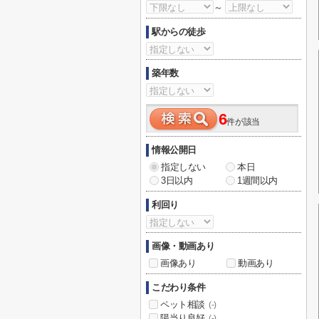
～
駅からの徒歩
築年数
6
件が該当
情報公開日
指定しない
本日
3日以内
1週間以内
利回り
画像・動画あり
画像あり
動画あり
こだわり条件
ペット相談
(-)
陽当り良好
(-)