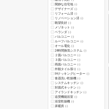
閑静な住宅地
(-)
デザイナーズ
(-)
リフォーム済
(-)
リノベーション済
(-)
眺望良好
(-)
メゾネット
(-)
ベランダ
(-)
バルコニー
(-)
ルーフバルコニー
(-)
オール電化
(-)
24時間換気システム
(-)
２面バルコニー
(-)
３面バルコニー
(-)
両面バルコニー
(-)
外観タイル張り
(-)
IHクッキングヒーター
(-)
食器洗い乾燥機
(-)
システムキッチン
(-)
対面式キッチン
(-)
アイランドキッチン
(-)
追焚機能浴室
(-)
浴室乾燥機
(-)
床暖房
(-)