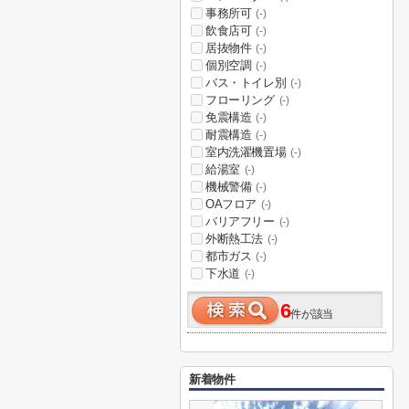
事務所可
(-)
飲食店可
(-)
居抜物件
(-)
個別空調
(-)
バス・トイレ別
(-)
フローリング
(-)
免震構造
(-)
耐震構造
(-)
室内洗濯機置場
(-)
給湯室
(-)
機械警備
(-)
OAフロア
(-)
バリアフリー
(-)
外断熱工法
(-)
都市ガス
(-)
下水道
(-)
6
件が該当
新着物件