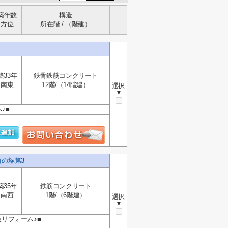
築年数
構造
方位
所在階 / （階建）
築33年
鉄骨鉄筋コンクリート
南東
12階/（14階建）
選択
▼
♪■
竹の塚第3
築35年
鉄筋コンクリート
南西
1階/（6階建）
選択
▼
装リフォーム♪■