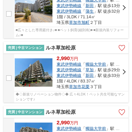
東武伊勢崎線
「
新田
」駅 徒歩13分
東武伊勢崎線
「
蒲生
」駅 徒歩32分
1階 / 3LDK / 71.14㎡
埼玉県
草加市
旭町
２丁目
■広々とした専用庭付き♪■ ■ペット飼育(細則有)■ ■新規内装リフォー
ム♪■
ルネ草加松原
売買 | 中古マンション
2,990
万
円
東武伊勢崎線
「
獨協大学前
」駅 徒歩18分
東武伊勢崎線
「
草加
」駅 徒歩29分
東武伊勢崎線
「
新田
」駅 徒歩33分
1階 / 4LDK / 83.37㎡
埼玉県
草加市
花栗
３丁目
◆◇新規リノベーション物件◇◆ 広々4LDK！ペット共生可能なマン
ションです♪
ルネ草加松原
売買 | 中古マンション
2,990
万
円
東武伊勢崎線
「
獨協大学前
」駅 徒歩18分