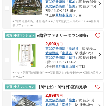
東武伊勢崎線
「
草加
」駅 徒歩29分
東武伊勢崎線
「
新田
」駅 徒歩33分
7階 / 4LDK / 78.15㎡
埼玉県
草加市
花栗
３丁目
■7階角部屋の為、通風良好♪■ ■子育て世代に人気の4LDK♪■ ■新規内
装リフォーム♪■
●越谷ファミリータウンB棟●
売買 | 中古マンション
2,990
万
円
東武伊勢崎線
「
新越谷
」駅 徒歩10分
武蔵野線
「
南越谷
」駅 徒歩12分
東武伊勢崎線
「
越谷
」駅 徒歩15分
5階 / 3LDK / 71.56㎡
埼玉県
越谷市
赤山町
４丁目
■ペット飼育可能(細則有)♪■ ■新越谷駅まで徒歩10分♪■ ■新規内装リフ
ォーム♪■
【8日(土)・9日(日)室内見学可能】コーポ南越谷A棟
売買 | 中古マンション
2,998
万
円
東武伊勢崎線
「
蒲生
」駅 徒歩6分
武蔵野線
「
南越谷
」駅 徒歩10分