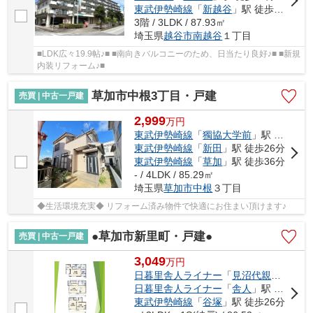
東武伊勢崎線
「
新越谷
」駅 徒歩10分
3階 / 3LDK / 87.93㎡
埼玉県
越谷市
南越谷
１丁目
■LDK広々19.9帖♪■ ■南向きバルコニーのため、日当たり良好♪■ ■新規
内装リフォーム♪■
草加市中根3丁目・戸建
売買 | 中古一戸建
2,999
万
円
東武伊勢崎線
「
獨協大学前
」駅 徒歩15分
東武伊勢崎線
「
新田
」駅 徒歩26分
東武伊勢崎線
「
草加
」駅 徒歩36分
- / 4LDK / 85.29㎡
埼玉県
草加市
中根
３丁目
◆生活環境充実◆ リフォーム済み物件で快適にお住まい頂けます♪
●草加市新里町・戸建●
売買 | 中古一戸建
3,049
万
円
日暮里舎人ライナー
「
見沼代親水公園
」
日暮里舎人ライナー
「
舎人
」駅 徒歩25分
東武伊勢崎線
「
谷塚
」駅 徒歩26分