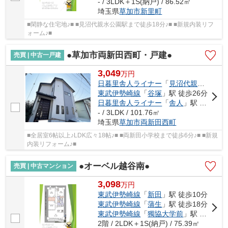
- / 3LDK＋1S(納戸) / 86.52㎡
埼玉県
草加市
新里町
■閑静な住宅地♪■ ■見沼代親水公園駅まで徒歩18分♪■ ■新規内装リフ
ォーム♪■
●草加市両新田西町・戸建●
売買 | 中古一戸建
3,049
万
円
日暮里舎人ライナー
「
見沼代親水公園
」
東武伊勢崎線
「
谷塚
」駅 徒歩26分
日暮里舎人ライナー
「
舎人
」駅 徒歩30分
- / 3LDK / 101.76㎡
埼玉県
草加市
両新田西町
■全居室6帖以上♪LDK広々18帖♪■ ■両新田小学校まで徒歩6分♪■ ■新規
内装リフォーム♪■
●オーベル越谷南●
売買 | 中古マンション
3,098
万
円
東武伊勢崎線
「
新田
」駅 徒歩10分
東武伊勢崎線
「
蒲生
」駅 徒歩18分
東武伊勢崎線
「
獨協大学前
」駅 徒歩24分
2階 / 2LDK＋1S(納戸) / 75.39㎡