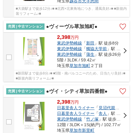
埼玉県
越谷市
大字恩間
■大袋駅まで徒歩12分♪■ ■北西×北東角地につき、通風良好♪■ ■新規内
装リフォーム♪■
●ヴィーヴル草加旭町●
売買 | 中古マンション
2,398
万
円
東武伊勢崎線
「
新田
」駅 徒歩8分
東武伊勢崎線
「
獨協大学前
」駅 徒歩13分
東武伊勢崎線
「
蒲生
」駅 徒歩26分
5階 / 3LDK / 59.42㎡
埼玉県
草加市
旭町
２丁目
■新田駅まで徒歩8分♪■ ■5階・南バルコニーのため、日当たり良好♪■
■新規内装リフォーム♪■
●ヴイ・シティ草加四番館●
売買 | 中古マンション
2,398
万
円
日暮里舎人ライナー
「
見沼代親水公園
」
日暮里舎人ライナー
「
舎人
」駅 徒歩21分
東武伊勢崎線
「
竹ノ塚
」駅 徒歩30分
12階 / 3LDK＋1S(納戸) / 102.77㎡
埼玉県
草加市
新里町