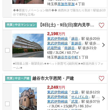
埼玉県
草加市
草加
４丁目
◆◆新規リノベーション物件◆◆ 南西向きで陽当たり良好！駅徒歩10
分で便利な立地♪
【8日(土)・9日(日)室内見学可能】ワコーレ越谷
売買 | 中古マンション
2,198
万
円
東武伊勢崎線
「
越谷
」駅 徒歩20分
東武伊勢崎線
「
新越谷
」駅 徒歩20分
武蔵野線
「
南越谷
」駅 徒歩21分
6階 / 3LDK / 60.77㎡
埼玉県
越谷市
谷中町
１丁目
■6階最上階・眺望良好♪■ ■ペット飼育可♪(細則有)■ ■新規内装リフォ
ーム♪■
越谷市大字恩間・戸建
売買 | 中古一戸建
2,249
万
円
東武伊勢崎線
「
大袋
」駅 徒歩12分
東武伊勢崎線
「
せんげん台
」駅 徒歩16分
東武伊勢崎線
「
武里
」駅 徒歩37分
- / 3LDK＋1S(納戸) / 86.10㎡