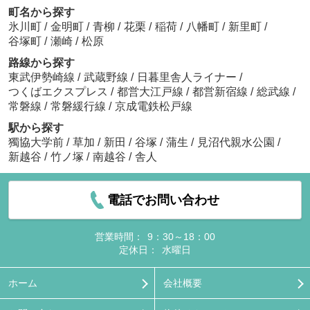
町名から探す
氷川町
/
金明町
/
青柳
/
花栗
/
稲荷
/
八幡町
/
新里町
/
谷塚町
/
瀬崎
/
松原
路線から探す
東武伊勢崎線
/
武蔵野線
/
日暮里舎人ライナー
/
つくばエクスプレス
/
都営大江戸線
/
都営新宿線
/
総武線
/
常磐線
/
常磐緩行線
/
京成電鉄松戸線
駅から探す
獨協大学前
/
草加
/
新田
/
谷塚
/
蒲生
/
見沼代親水公園
/
新越谷
/
竹ノ塚
/
南越谷
/
舎人
電話でお問い合わせ
営業時間：
9：30～18：00
定休日：
水曜日
ホーム
会社概要