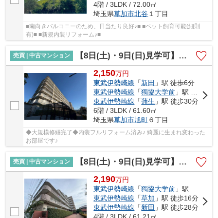
4階 / 3LDK / 72.00㎡
埼玉県
草加市
北谷
１丁目
■南向きバルコニーのため、日当たり良好♪■ ■ペット飼育可能(細則
有)■ ■新規内装リフォーム♪■
【8日(土)・9日(日)見学可】日商岩井草加マンション
売買 | 中古マンション
2,150
万
円
東武伊勢崎線
「
新田
」駅 徒歩6分
東武伊勢崎線
「
獨協大学前
」駅 徒歩20分
東武伊勢崎線
「
蒲生
」駅 徒歩30分
6階 / 3LDK / 61.60㎡
埼玉県
草加市
旭町
６丁目
◆大規模修繕完了◆内装フルリフォーム済み♪ 綺麗に生まれ変わった
お部屋です♪
【8日(土)・9日(日)見学可】ウインザーハイム草加
売買 | 中古マンション
2,190
万
円
東武伊勢崎線
「
獨協大学前
」駅 徒歩10分
東武伊勢崎線
「
草加
」駅 徒歩16分
東武伊勢崎線
「
新田
」駅 徒歩28分
4階 / 3LDK / 61.21㎡