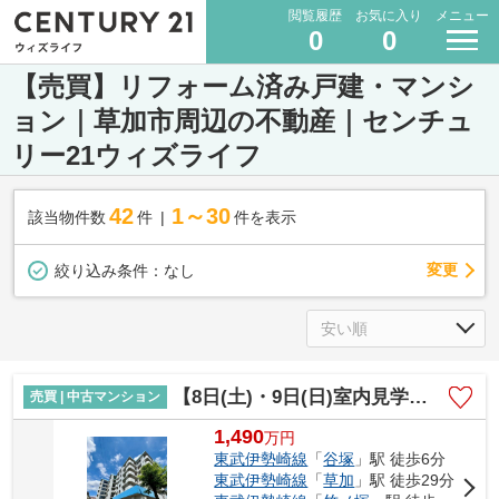
閲覧履歴
お気に入り
メニュー
0
0
【売買】リフォーム済み戸建・マンシ
ョン｜草加市周辺の不動産｜センチュ
リー21ウィズライフ
42
1～30
該当物件数
件
件を表示
変更
絞り込み条件：
なし
【8日(土)・9日(日)室内見学可能】草加マンション
売買 | 中古マンション
1,490
万
円
東武伊勢崎線
「
谷塚
」駅 徒歩6分
東武伊勢崎線
「
草加
」駅 徒歩29分