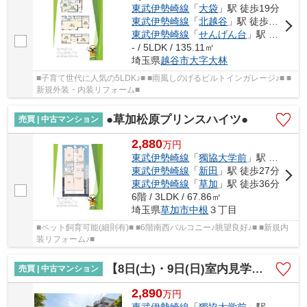
東武伊勢崎線
「
大袋
」駅 徒歩19分
東武伊勢崎線
「
北越谷
」駅 徒歩20分
東武伊勢崎線
「
せんげん台
」駅 徒歩40分
- / 5LDK / 135.11㎡
埼玉県
越谷市
大字大林
■子育て世代に人気の5LDK♪■ ■雨風しのげるビルトインガレージ♪■ ■
新規外装・内装リフォーム■
●草加松原プリンスハイツ●
売買 | 中古マンション
2,880
万
円
東武伊勢崎線
「
獨協大学前
」駅 徒歩15分
東武伊勢崎線
「
新田
」駅 徒歩27分
東武伊勢崎線
「
草加
」駅 徒歩36分
6階 / 3LDK / 67.86㎡
埼玉県
草加市
中根
３丁目
■ペット飼育可能(細則有)■ ■6階南西バルコニー♪眺望良好♪■ ■新規内
装リフォーム♪■
【8日(土)・9日(日)室内見学可能】メイツ草加
売買 | 中古マンション
2,890
万
円
東武伊勢崎線
「
獨協大学前
」駅 徒歩12分