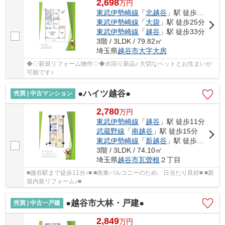
2,698
万
円
東武伊勢崎線
「
北越谷
」駅 徒歩10分
東武伊勢崎線
「
大袋
」駅 徒歩25分
東武伊勢崎線
「
越谷
」駅 徒歩33分
3階 / 3LDK / 79.82㎡
埼玉県
越谷市
大字大房
◆◇新規リフォーム物件◇◆水回り新品♪ 大切なペットとお住まいが
可能です♪
●ハイツ越谷●
売買 | 中古マンション
2,780
万
円
東武伊勢崎線
「
越谷
」駅 徒歩11分
武蔵野線
「
南越谷
」駅 徒歩15分
東武伊勢崎線
「
新越谷
」駅 徒歩15分
3階 / 3LDK / 74.10㎡
埼玉県
越谷市
瓦曽根
２丁目
■越谷駅まで徒歩11分♪■ ■南東バルコニーのため、日当たり良好■ ■新
規内装リフォーム♪■
●越谷市大林・戸建●
売買 | 中古一戸建
2,849
万
円