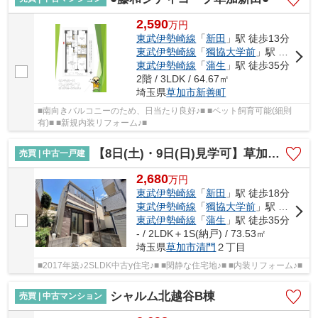
2,590
万
円
東武伊勢崎線
「
新田
」駅 徒歩13分
東武伊勢崎線
「
獨協大学前
」駅 徒歩23分
東武伊勢崎線
「
蒲生
」駅 徒歩35分
2階 / 3LDK / 64.67㎡
埼玉県
草加市
新善町
■南向きバルコニーのため、日当たり良好♪■ ■ペット飼育可能(細則
有)■ ■新規内装リフォーム♪■
【8日(土)・9日(日)見学可】草加市清門二丁目戸建
売買 | 中古一戸建
2,680
万
円
東武伊勢崎線
「
新田
」駅 徒歩18分
東武伊勢崎線
「
獨協大学前
」駅 徒歩31分
東武伊勢崎線
「
蒲生
」駅 徒歩35分
- / 2LDK＋1S(納戸) / 73.53㎡
埼玉県
草加市
清門
２丁目
■2017年築♪2SLDK中古y住宅♪■ ■閑静な住宅地♪■ ■内装リフォーム♪■
シャルム北越谷B棟
売買 | 中古マンション