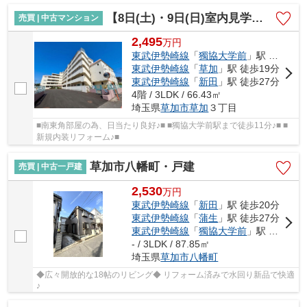
【8日(土)・9日(日)室内見学可能】コープ松原
売買 | 中古マンション
2,495
万
円
東武伊勢崎線
「
獨協大学前
」駅 徒歩11分
東武伊勢崎線
「
草加
」駅 徒歩19分
東武伊勢崎線
「
新田
」駅 徒歩27分
4階 / 3LDK / 66.43㎡
埼玉県
草加市
草加
３丁目
■南東角部屋の為、日当たり良好♪■ ■獨協大学前駅まで徒歩11分♪■ ■
新規内装リフォーム♪■
草加市八幡町・戸建
売買 | 中古一戸建
2,530
万
円
東武伊勢崎線
「
新田
」駅 徒歩20分
東武伊勢崎線
「
蒲生
」駅 徒歩27分
東武伊勢崎線
「
獨協大学前
」駅 徒歩34分
- / 3LDK / 87.85㎡
埼玉県
草加市
八幡町
◆広々開放的な18帖のリビング◆ リフォーム済みで水回り新品で快適
♪