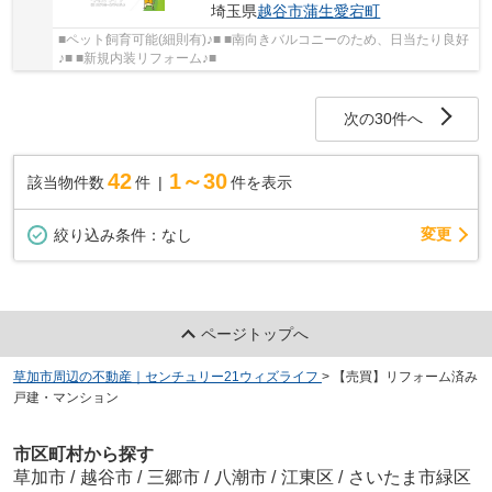
埼玉県
越谷市
蒲生愛宕町
■ペット飼育可能(細則有)♪■ ■南向きバルコニーのため、日当たり良好
♪■ ■新規内装リフォーム♪■
次の30件へ
42
1～30
該当物件数
件
件を表示
変更
絞り込み条件：
なし
ページトップへ
草加市周辺の不動産｜センチュリー21ウィズライフ
>
【売買】リフォーム済み
戸建・マンション
市区町村から探す
草加市
/
越谷市
/
三郷市
/
八潮市
/
江東区
/
さいたま市緑区