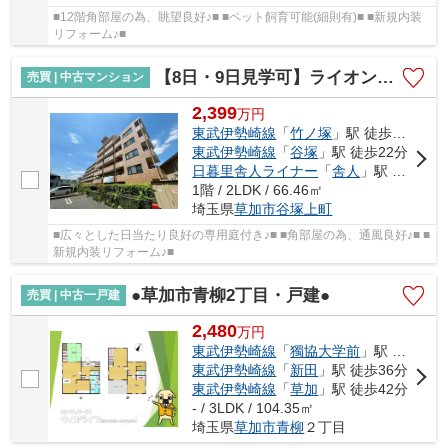
■12階角部屋の為、眺望良好♪■ ■ペット飼育可能(細則有)■ ■新規内装
リフォーム♪■
【8日・9日見学可】ライオンズマンション竹の塚第3
売買 | 中古マンション
2,399
万
円
東武伊勢崎線
「
竹ノ塚
」駅 徒歩21分
東武伊勢崎線
「
谷塚
」駅 徒歩22分
日暮里舎人ライナー
「
舎人
」駅 徒歩25分
1階 / 2LDK / 66.46㎡
埼玉県
草加市
谷塚上町
■広々とした日当たり良好の専用庭付き♪■ ■角部屋の為、通風良好♪■ ■
新規内装リフォーム♪■
●草加市青柳2丁目・戸建●
売買 | 中古一戸建
2,480
万
円
東武伊勢崎線
「
獨協大学前
」駅 徒歩28分
東武伊勢崎線
「
新田
」駅 徒歩36分
東武伊勢崎線
「
草加
」駅 徒歩42分
- / 3LDK / 104.35㎡
埼玉県
草加市
青柳
２丁目