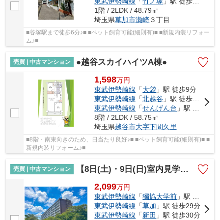
東武伊勢崎線
「
竹ノ塚
」駅 徒歩30分
1階 / 2LDK / 48.79㎡
埼玉県
草加市
瀬崎
３丁目
■谷塚駅まで徒歩6分♪■ ■ペット飼育可能(細則有)■ ■新規内装リフォー
ム♪■
●越谷スカイハイツA棟●
売買 | 中古マンション
1,598
万
円
東武伊勢崎線
「
大袋
」駅 徒歩9分
東武伊勢崎線
「
北越谷
」駅 徒歩23分
東武伊勢崎線
「
せんげん台
」駅 徒歩26分
8階 / 2LDK / 58.75㎡
埼玉県
越谷市
大字下間久里
■8階・南東向きのため、日当たり良好♪■ ■ペット飼育可能(細則有)■ ■
新規内装リフォーム♪■
【8日(土)・9日(日)室内見学可】草加松原ハイツA棟
売買 | 中古マンション
2,099
万
円
東武伊勢崎線
「
獨協大学前
」駅 徒歩17分
東武伊勢崎線
「
草加
」駅 徒歩29分
東武伊勢崎線
「
新田
」駅 徒歩30分