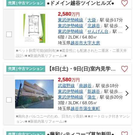
●ドメイン越谷ツインヒルズ●
売買 | 中古マンション
2,580
万
円
東武伊勢崎線
「
大袋
」駅 徒歩17分
東武伊勢崎線
「
北越谷
」駅 徒歩18分
東武伊勢崎線
「
せんげん台
」駅 徒歩39分
6階 / 2LDK / 64.80㎡
埼玉県
越谷市
大字大房
■ペット飼育可能(細則有)■ ■遮音性にも配慮された二重床・二重天井
設計♪■ ■新規内装リフォーム♪■
【8日(土)・9日(日)室内見学可能】コンフォート南越谷
売買 | 中古マンション
2,580
万
円
武蔵野線
「
南越谷
」駅 徒歩18分
東武伊勢崎線
「
新越谷
」駅 徒歩18分
東武伊勢崎線
「
蒲生
」駅 徒歩20分
3階 / 3LDK / 68.05㎡
埼玉県
越谷市
蒲生東町
■南向きバルコニーのため、日当たり良好♪■ ■オートロック付きマンシ
ョン♪■ ■新規内装リフォーム♪■
●藤和シティコープ草加新田●
売買 | 中古マンション