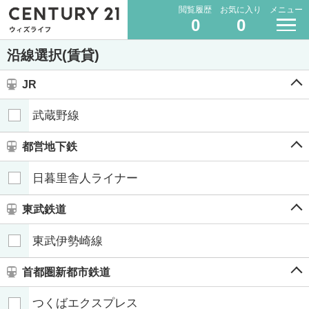
閲覧履歴
お気に入り
メニュー
0
0
沿線選択(賃貸)
JR
武蔵野線
都営地下鉄
日暮里舎人ライナー
東武鉄道
東武伊勢崎線
首都圏新都市鉄道
つくばエクスプレス