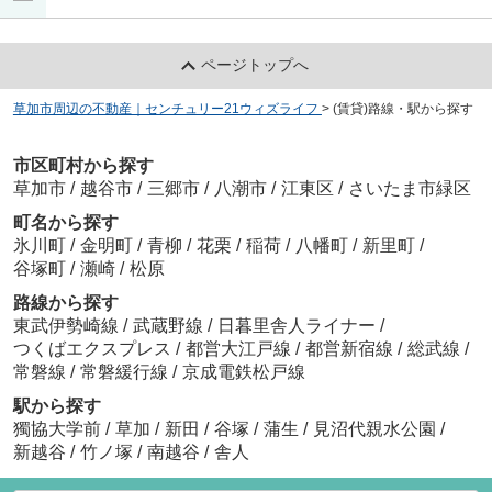
ページトップへ
草加市周辺の不動産｜センチュリー21ウィズライフ
>
(賃貸)路線・駅から探す
市区町村から探す
草加市
/
越谷市
/
三郷市
/
八潮市
/
江東区
/
さいたま市緑区
町名から探す
氷川町
/
金明町
/
青柳
/
花栗
/
稲荷
/
八幡町
/
新里町
/
谷塚町
/
瀬崎
/
松原
路線から探す
東武伊勢崎線
/
武蔵野線
/
日暮里舎人ライナー
/
つくばエクスプレス
/
都営大江戸線
/
都営新宿線
/
総武線
/
常磐線
/
常磐緩行線
/
京成電鉄松戸線
駅から探す
獨協大学前
/
草加
/
新田
/
谷塚
/
蒲生
/
見沼代親水公園
/
新越谷
/
竹ノ塚
/
南越谷
/
舎人