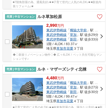
■7階角部屋の為、通風良好♪■ ■子育て世代に人気の4LDK♪■ ■新規内
装リフォーム♪■
ルネ草加松原
売買 | 中古マンション
2,990
万
円
東武伊勢崎線
「
獨協大学前
」駅 徒歩18分
東武伊勢崎線
「
草加
」駅 徒歩29分
東武伊勢崎線
「
新田
」駅 徒歩33分
1階 / 4LDK / 83.37㎡
埼玉県
草加市
花栗
３丁目
◆◇新規リノベーション物件◇◆ 広々4LDK！ペット共生可能なマン
ションです♪
ルネ・マザーズシティ北棟
売買 | 中古マンション
4,480
万
円
東武伊勢崎線
「
獨協大学前
」駅 徒歩15分
東武伊勢崎線
「
草加
」駅 徒歩27分
東武伊勢崎線
「
新田
」駅 徒歩30分
5階 / 4LDK / 99.47㎡
埼玉県
草加市
花栗
４丁目
■子育て世代に人気の4LDK♪■ ■南東角部屋の為、陽当たり良好♪■ ■新