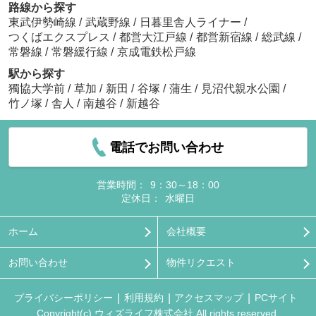
路線から探す
東武伊勢崎線
/
武蔵野線
/
日暮里舎人ライナー
/
つくばエクスプレス
/
都営大江戸線
/
都営新宿線
/
総武線
/
常磐線
/
常磐緩行線
/
京成電鉄松戸線
駅から探す
獨協大学前
/
草加
/
新田
/
谷塚
/
蒲生
/
見沼代親水公園
/
竹ノ塚
/
舎人
/
南越谷
/
新越谷
電話でお問い合わせ
営業時間：
9：30～18：00
定休日：
水曜日
ホーム
会社概要
お問い合わせ
物件リクエスト
プライバシーポリシー
利用規約
アクセスマップ
PCサイト
Copyright(c) ウィズライフ株式会社 All rights reserved.