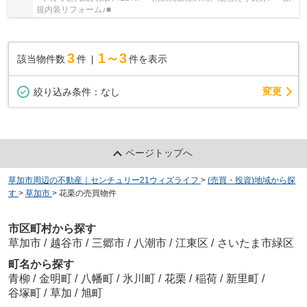
規内装リフォーム♪■
3
1～3
該当物件数
件
件を表示
変更
絞り込み条件：
なし
ページトップへ
草加市周辺の不動産｜センチュリー21ウィズライフ
>
(売買・投資)地域から探
す
>
草加市
>
花栗の売買物件
市区町村から探す
草加市
/
越谷市
/
三郷市
/
八潮市
/
江東区
/
さいたま市緑区
町名から探す
青柳
/
金明町
/
八幡町
/
氷川町
/
花栗
/
稲荷
/
新里町
/
谷塚町
/
草加
/
旭町