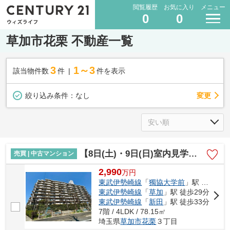
閲覧履歴
お気に入り
メニュー
0
0
草加市花栗 不動産一覧
3
1～3
該当物件数
件
件を表示
変更
絞り込み条件：
なし
【8日(土)・9日(日)室内見学可能】ルネ草加松原
売買 | 中古マンション
2,990
万
円
東武伊勢崎線
「
獨協大学前
」駅 徒歩18分
東武伊勢崎線
「
草加
」駅 徒歩29分
東武伊勢崎線
「
新田
」駅 徒歩33分
7階 / 4LDK / 78.15㎡
埼玉県
草加市
花栗
３丁目