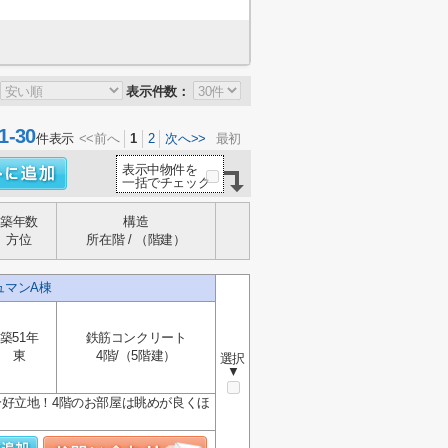
表示件数：
-30
件表示
<<前へ
1
2
次へ>>
最初
表示中物件を
一括でチェック
築年数
構造
方位
所在階 / （階建）
ュマンA棟
築51年
鉄筋コンクリート
東
4階/（5階建）
選択
▼
好立地！4階のお部屋は眺めが良くほ