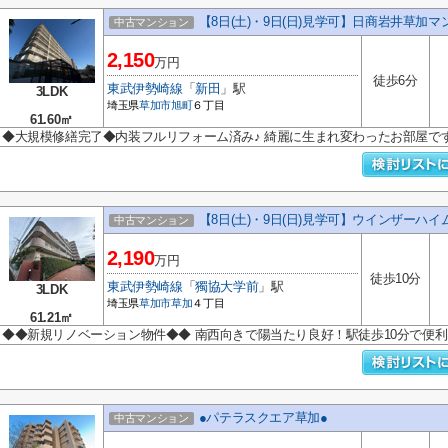
【8日(土)・9日(日)見学可】日商岩井草加マ
中古マンション
2,150
万円
徒歩6分
東武伊勢崎線
「
新田
」駅
3LDK
埼玉県
草加市
旭町
６丁目
61.60㎡
◆大規模修繕完了◆内装フルリフォーム済み♪ 綺麗に生まれ変わったお部屋です
【8日(土)・9日(日)見学可】ウインザーハイ
中古マンション
2,190
万円
徒歩10分
東武伊勢崎線
「
獨協大学前
」駅
3LDK
埼玉県
草加市
草加
４丁目
61.21㎡
◆◆新規リノベーション物件◆◆ 南西向きで陽当たり良好！駅徒歩10分で便利
●パテラスクエア草加●
中古マンション