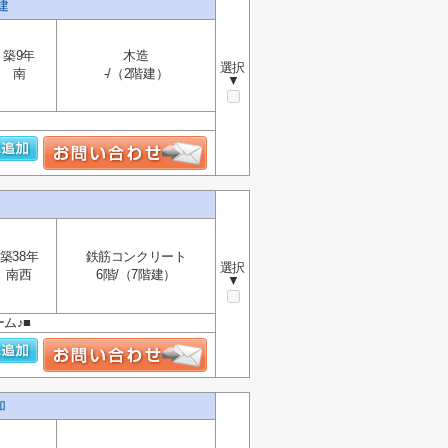
建
築9年
木造
選択
南
-/（2階建）
▼
築38年
鉄筋コンクリート
選択
南西
6階/（7階建）
▼
ム♪■
加