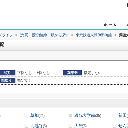
ズライフ
>
(売買・投資)路線・駅から探す
>
東武鉄道東武伊勢崎線
>
獨協
覧
面積
下限なし～上限なし
築年数
指定しない
間取り
指定なし
草加
獨協大学前
新田
)
(24)
(35)
北越谷
大袋
せん
(6)
(6)