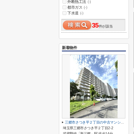
外断熱工法
(-)
都市ガス
(-)
下水道
(-)
35
件が該当
新着物件
三郷市さつき平２丁目の中古マンション
埼玉県三郷市さつき平２丁目2-2
武蔵野線「新三郷」駅 徒歩14分