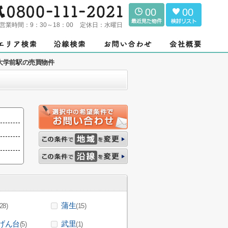
00
00
営業時間：
9：30～18：00
定休日：
水曜日
大学前駅の売買物件
蒲生
(28)
(15)
げん台
武里
(5)
(1)