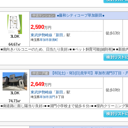
●藤和シティコープ草加新田●
中古マンション
2,590
万円
徒歩13分
東武伊勢崎線
「
新田
」駅
3LDK
埼玉県
草加市
新善町
64.67㎡
■南向きバルコニーのため、日当たり良好♪■ ■ペット飼育可能(細則有)■ ■新規
【8日(土)・9日(日)見学可】草加市清門3丁目・
中古一戸建
2,649
万円
徒歩19分
東武伊勢崎線
「
新田
」駅
3LDK
埼玉県
草加市
清門
３丁目
74.73㎡
■南道路に面し陽当り良好♪■ ■清門小学校まで徒歩６分♪■ ■室内クリーニング実