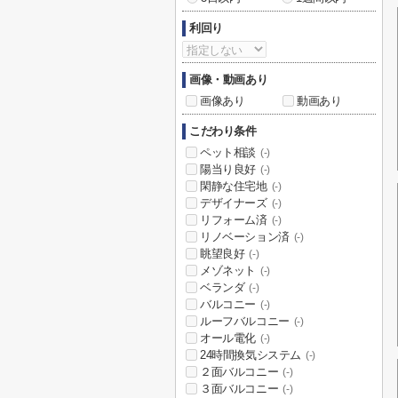
利回り
画像・動画あり
画像あり
動画あり
こだわり条件
ペット相談
(-)
陽当り良好
(-)
閑静な住宅地
(-)
デザイナーズ
(-)
リフォーム済
(-)
リノベーション済
(-)
眺望良好
(-)
メゾネット
(-)
ベランダ
(-)
バルコニー
(-)
ルーフバルコニー
(-)
オール電化
(-)
24時間換気システム
(-)
２面バルコニー
(-)
３面バルコニー
(-)