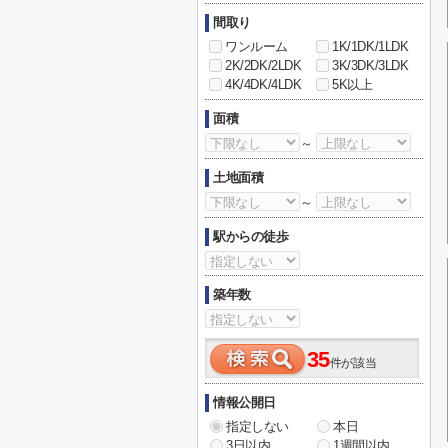
間取り
ワンルーム
1K/1DK/1LDK
2K/2DK/2LDK
3K/3DK/3LDK
4K/4DK/4LDK
5K以上
面積
～
土地面積
～
駅からの徒歩
築年数
35
件が該当
情報公開日
指定しない
本日
3日以内
1週間以内