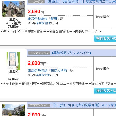
【8日(土)・9日(日)見学可】草加市清門二丁目戸
中古一戸建
2,680
万円
徒歩18分
東武伊勢崎線
「
新田
」駅
2LDK
＋1S(納戸)
埼玉県
草加市
清門
２丁目
73.53㎡
■2017年築♪2SLDK中古y住宅♪■ ■閑静な住宅地♪■ ■内装リフォーム♪■
●草加松原プリンスハイツ●
中古マンション
2,880
万円
徒歩15分
東武伊勢崎線
「
獨協大学前
」駅
3LDK
埼玉県
草加市
中根
３丁目
67.86㎡
■ペット飼育可能(細則有)■ ■6階南西バルコニー♪眺望良好♪■ ■新規内装リフォー
【8日(土)・9日(日)室内見学可能】メイツ草
中古マンション
2,890
万円