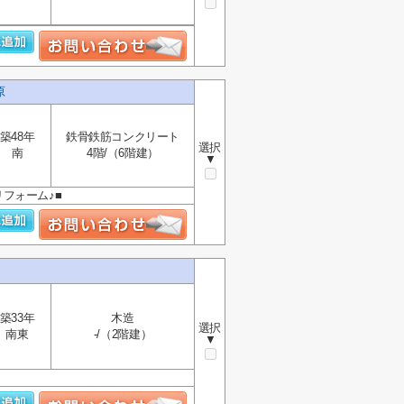
原
築48年
鉄骨鉄筋コンクリート
選択
南
4階/（6階建）
▼
リフォーム♪■
築33年
木造
選択
南東
-/（2階建）
▼