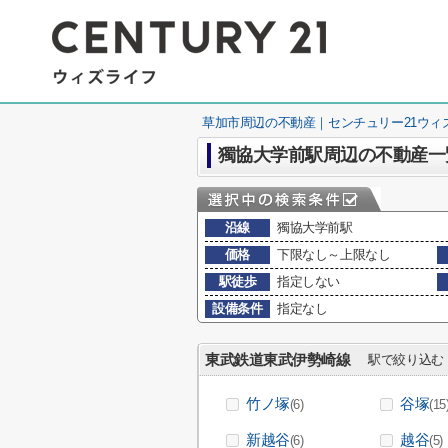
草加市周辺の不動産｜センチュリー21ウィ
獨協大学前駅周辺の不動産一
沿線
獨協大学前駅
価格
下限なし～上限なし
駅徒歩
指定しない
設備条件
指定なし
東武鉄道東武伊勢崎線
駅で絞り込む
竹ノ塚
谷塚
(6)
(15
新越谷
越谷
(6)
(5)