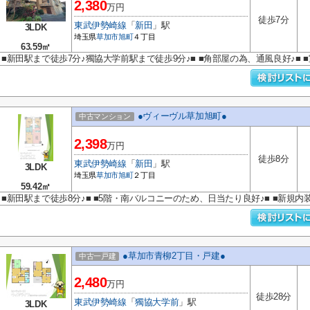
2,380
万円
徒歩7分
東武伊勢崎線
「
新田
」駅
3LDK
埼玉県
草加市
旭町
４丁目
63.59㎡
■新田駅まで徒歩7分♪獨協大学前駅まで徒歩9分♪■ ■角部屋の為、通風良好♪■ 
●ヴィーヴル草加旭町●
中古マンション
2,398
万円
徒歩8分
東武伊勢崎線
「
新田
」駅
3LDK
埼玉県
草加市
旭町
２丁目
59.42㎡
■新田駅まで徒歩8分♪■ ■5階・南バルコニーのため、日当たり良好♪■ ■新規内
●草加市青柳2丁目・戸建●
中古一戸建
2,480
万円
徒歩28分
東武伊勢崎線
「
獨協大学前
」駅
3LDK