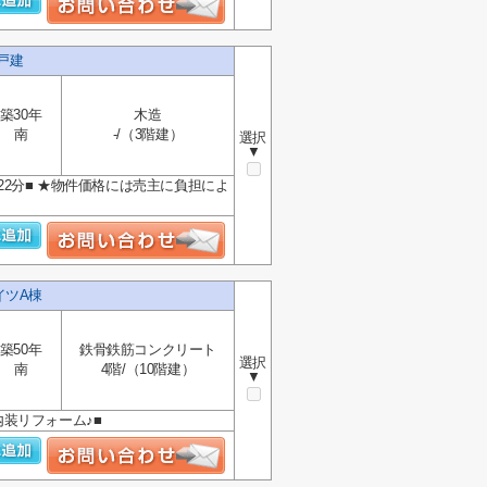
・戸建
築30年
木造
南
-/（3階建）
選択
▼
22分■ ★物件価格には売主に負担によ
イツA棟
築50年
鉄骨鉄筋コンクリート
選択
南
4階/（10階建）
▼
内装リフォーム♪■