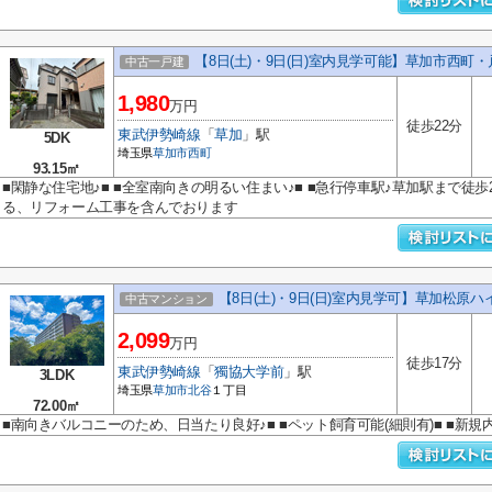
【8日(土)・9日(日)室内見学可能】草加市西町
中古一戸建
1,980
万円
徒歩22分
東武伊勢崎線
「
草加
」駅
5DK
埼玉県
草加市
西町
93.15㎡
■閑静な住宅地♪■ ■全室南向きの明るい住まい♪■ ■急行停車駅♪草加駅まで徒歩
る、リフォーム工事を含んでおります
【8日(土)・9日(日)室内見学可】草加松原ハ
中古マンション
2,099
万円
徒歩17分
東武伊勢崎線
「
獨協大学前
」駅
3LDK
埼玉県
草加市
北谷
１丁目
72.00㎡
■南向きバルコニーのため、日当たり良好♪■ ■ペット飼育可能(細則有)■ ■新規