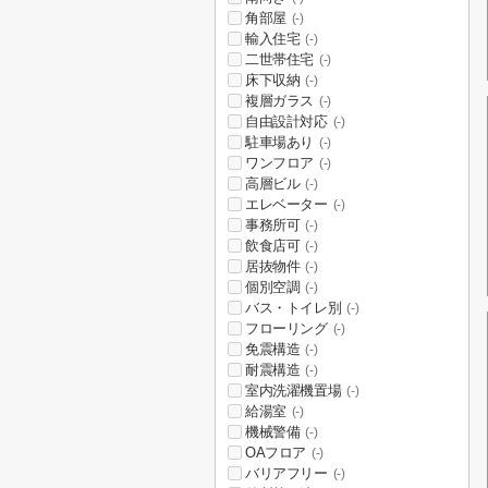
角部屋
(-)
輸入住宅
(-)
二世帯住宅
(-)
床下収納
(-)
複層ガラス
(-)
自由設計対応
(-)
駐車場あり
(-)
ワンフロア
(-)
高層ビル
(-)
エレベーター
(-)
事務所可
(-)
飲食店可
(-)
居抜物件
(-)
個別空調
(-)
バス・トイレ別
(-)
フローリング
(-)
免震構造
(-)
耐震構造
(-)
室内洗濯機置場
(-)
給湯室
(-)
機械警備
(-)
OAフロア
(-)
バリアフリー
(-)