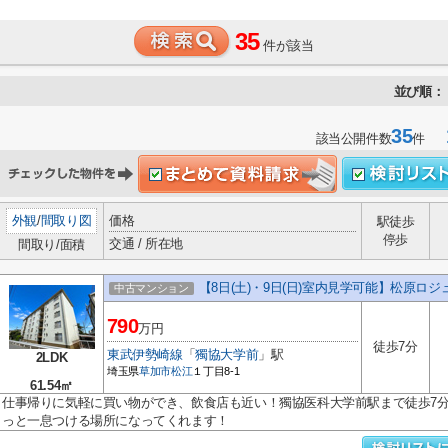
35
件が該当
並び順：
35
1
該当公開件数
件
外観
/
間取り図
価格
駅徒歩
停歩
交通 / 所在地
間取り/面積
【8日(土)・9日(日)室内見学可能】松原ロジ
中古マンション
790
万円
徒歩7分
東武伊勢崎線
「
獨協大学前
」駅
2LDK
埼玉県
草加市
松江
１丁目8-1
61.54㎡
仕事帰りに気軽に買い物ができ、飲食店も近い！獨協医科大学前駅まで徒歩7分
っと一息つける場所になってくれます！