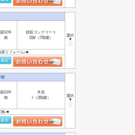
築32年
鉄筋コンクリート
選択
南
2階/（7階建）
▼
内装リフォーム♪■
戸建
築10年
木造
選択
南
-/（2階建）
▼
施♪■