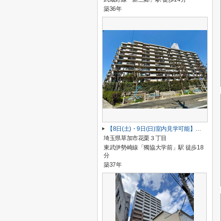
築36年
【8日(土)・9日(日)室内見学可能】ルネ草加松原
埼玉県草加市花栗３丁目
東武伊勢崎線「獨協大学前」駅 徒歩18
分
築37年