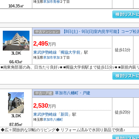
埼玉県
草加市
青柳
２丁目
104.35㎡
【8日(土)・9日(日)室内見学可能】コープ松
中古マンション
2,495
万円
徒歩11分
東武伊勢崎線
「
獨協大学前
」駅
3LDK
埼玉県
草加市
草加
３丁目
66.43㎡
■南東角部屋の為、日当たり良好♪■ ■獨協大学前駅まで徒歩11分♪■ ■新規内装
草加市八幡町・戸建
中古一戸建
2,530
万円
徒歩20分
東武伊勢崎線
「
新田
」駅
3LDK
埼玉県
草加市
八幡町
87.85㎡
◆広々開放的な18帖のリビング◆ リフォーム済みで水回り新品で快適♪