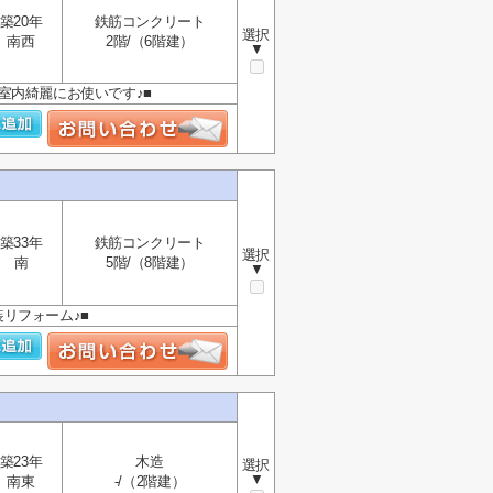
築20年
鉄筋コンクリート
選択
南西
2階/（6階建）
▼
■室内綺麗にお使いです♪■
築33年
鉄筋コンクリート
選択
南
5階/（8階建）
▼
装リフォーム♪■
築23年
木造
選択
▼
南東
-/（2階建）