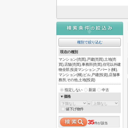
種別で絞り込む
現在の種別
マンション(売買),戸建(売買),土地(売
買),店舗(売買),事務所(売買),住宅以外建
物全部,投資マンション,アパート(棟),
マンション(棟),ビル,戸建(投資),店舗事
務所,その他,土地(投資)
指定しない
新築
中古
▼価格
～
値下げ物件
35
件が該当