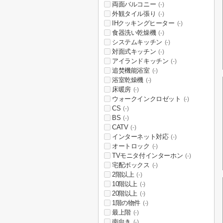
両面バルコニー
(-)
外観タイル張り
(-)
IHクッキングヒーター
(-)
食器洗い乾燥機
(-)
システムキッチン
(-)
対面式キッチン
(-)
アイランドキッチン
(-)
追焚機能浴室
(-)
浴室乾燥機
(-)
床暖房
(-)
ウォークインクロゼット
(-)
CS
(-)
BS
(-)
CATV
(-)
インターネット対応
(-)
オートロック
(-)
TVモニタ付インターホン
(-)
宅配ボックス
(-)
2階以上
(-)
10階以上
(-)
20階以上
(-)
1階の物件
(-)
最上階
(-)
南向き
(-)