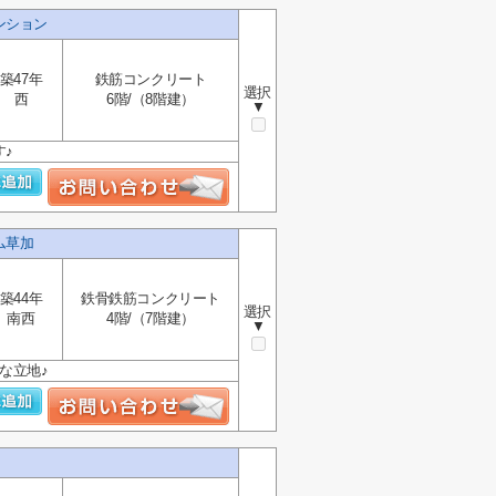
ンション
築47年
鉄筋コンクリート
選択
西
6階/（8階建）
▼
♪
ム草加
築44年
鉄骨鉄筋コンクリート
選択
南西
4階/（7階建）
▼
な立地♪