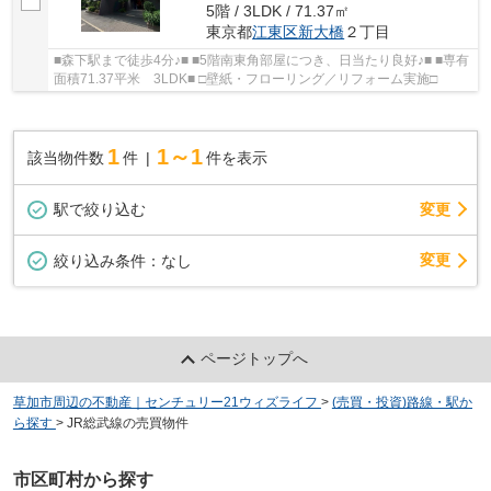
5階 / 3LDK / 71.37㎡
東京都
江東区
新大橋
２丁目
■森下駅まで徒歩4分♪■ ■5階南東角部屋につき、日当たり良好♪■ ■専有
面積71.37平米 3LDK■ □壁紙・フローリング／リフォーム実施□
1
1～1
該当物件数
件
件を表示
駅で絞り込む
変更
変更
絞り込み条件：
なし
ページトップへ
草加市周辺の不動産｜センチュリー21ウィズライフ
>
(売買・投資)路線・駅か
ら探す
>
JR総武線の売買物件
市区町村から探す