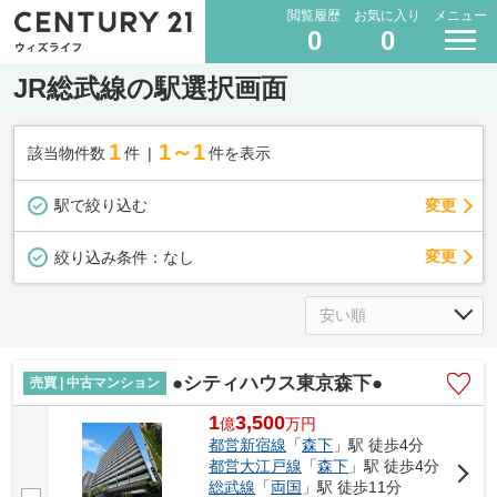
閲覧履歴
お気に入り
メニュー
0
0
JR総武線の駅選択画面
1
1～1
該当物件数
件
件を表示
駅で絞り込む
変更
変更
絞り込み条件：
なし
●シティハウス東京森下●
売買 | 中古マンション
1
3,500
億
万
円
都営新宿線
「
森下
」駅 徒歩4分
都営大江戸線
「
森下
」駅 徒歩4分
総武線
「
両国
」駅 徒歩11分