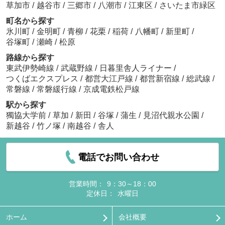
草加市
/
越谷市
/
三郷市
/
八潮市
/
江東区
/
さいたま市緑区
町名から探す
氷川町
/
金明町
/
青柳
/
花栗
/
稲荷
/
八幡町
/
新里町
/
谷塚町
/
瀬崎
/
松原
路線から探す
東武伊勢崎線
/
武蔵野線
/
日暮里舎人ライナー
/
つくばエクスプレス
/
都営大江戸線
/
都営新宿線
/
総武線
/
常磐線
/
常磐緩行線
/
京成電鉄松戸線
駅から探す
獨協大学前
/
草加
/
新田
/
谷塚
/
蒲生
/
見沼代親水公園
/
新越谷
/
竹ノ塚
/
南越谷
/
舎人
電話でお問い合わせ
営業時間：
9：30～18：00
定休日：
水曜日
ホーム
会社概要