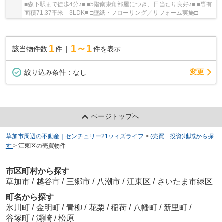
■森下駅まで徒歩4分♪■ ■5階南東角部屋につき、日当たり良好♪■ ■専有
面積71.37平米 3LDK■ □壁紙・フローリング／リフォーム実施□
1
1～1
該当物件数
件
件を表示
変更
絞り込み条件：
なし
ページトップへ
草加市周辺の不動産｜センチュリー21ウィズライフ
>
(売買・投資)地域から探
す
>
江東区の売買物件
市区町村から探す
草加市
/
越谷市
/
三郷市
/
八潮市
/
江東区
/
さいたま市緑区
町名から探す
氷川町
/
金明町
/
青柳
/
花栗
/
稲荷
/
八幡町
/
新里町
/
谷塚町
/
瀬崎
/
松原