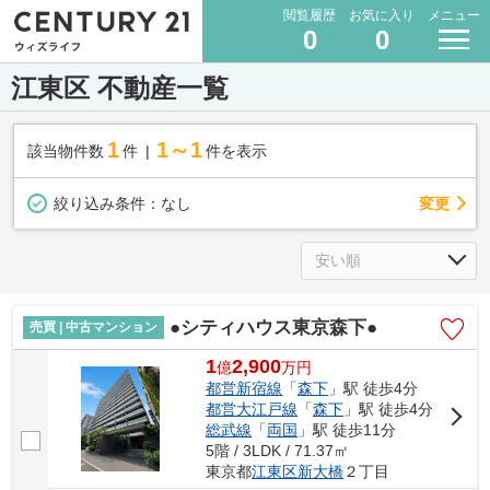
閲覧履歴
お気に入り
メニュー
0
0
江東区 不動産一覧
1
1～1
該当物件数
件
件を表示
変更
絞り込み条件：
なし
●シティハウス東京森下●
売買 | 中古マンション
1
2,900
億
万
円
都営新宿線
「
森下
」駅 徒歩4分
都営大江戸線
「
森下
」駅 徒歩4分
総武線
「
両国
」駅 徒歩11分
5階 / 3LDK / 71.37㎡
東京都
江東区
新大橋
２丁目