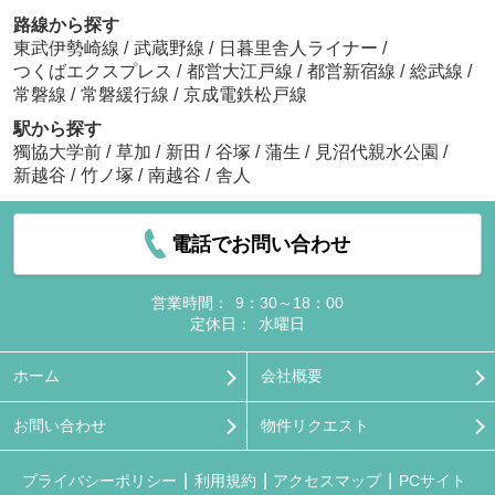
路線から探す
東武伊勢崎線
/
武蔵野線
/
日暮里舎人ライナー
/
つくばエクスプレス
/
都営大江戸線
/
都営新宿線
/
総武線
/
常磐線
/
常磐緩行線
/
京成電鉄松戸線
駅から探す
獨協大学前
/
草加
/
新田
/
谷塚
/
蒲生
/
見沼代親水公園
/
新越谷
/
竹ノ塚
/
南越谷
/
舎人
電話でお問い合わせ
営業時間：
9：30～18：00
定休日：
水曜日
ホーム
会社概要
お問い合わせ
物件リクエスト
プライバシーポリシー
利用規約
アクセスマップ
PCサイト