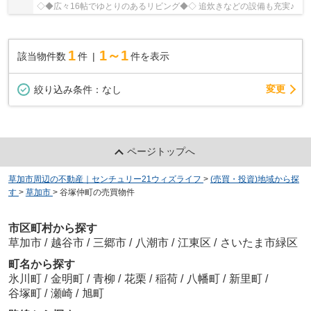
◇◆広々16帖でゆとりのあるリビング◆◇ 追炊きなどの設備も充実♪
1
1～1
該当物件数
件
件を表示
変更
絞り込み条件：
なし
ページトップへ
草加市周辺の不動産｜センチュリー21ウィズライフ
>
(売買・投資)地域から探
す
>
草加市
>
谷塚仲町の売買物件
市区町村から探す
草加市
/
越谷市
/
三郷市
/
八潮市
/
江東区
/
さいたま市緑区
町名から探す
氷川町
/
金明町
/
青柳
/
花栗
/
稲荷
/
八幡町
/
新里町
/
谷塚町
/
瀬崎
/
旭町