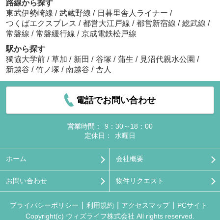
路線から探す
東武伊勢崎線
/
武蔵野線
/
日暮里舎人ライナー
/
つくばエクスプレス
/
都営大江戸線
/
都営新宿線
/
総武線
/
常磐線
/
常磐緩行線
/
京成電鉄松戸線
駅から探す
獨協大学前
/
草加
/
新田
/
谷塚
/
蒲生
/
見沼代親水公園
/
新越谷
/
竹ノ塚
/
南越谷
/
舎人
電話でお問い合わせ
営業時間：
9：30～18：00
定休日：
水曜日
ホーム
会社概要
お問い合わせ
物件リクエスト
プライバシーポリシー
利用規約
アクセスマップ
PCサイト
Copyright(c) ウィズライフ株式会社 All rights reserved.