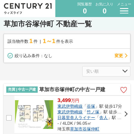
閲覧履歴
お気に入り
メニュー
0
0
草加市谷塚仲町 不動産一覧
1
1～1
該当物件数
件
件を表示
変更
絞り込み条件：
なし
草加市谷塚仲町の中古一戸建
売買 | 中古一戸建
3,499
万
円
東武伊勢崎線
「
谷塚
」駅 徒歩17分
東武伊勢崎線
「
竹ノ塚
」駅 徒歩26分
日暮里舎人ライナー
「
舎人
」駅 徒歩34分
- / 4LDK / 96.05㎡
埼玉県
草加市
谷塚仲町