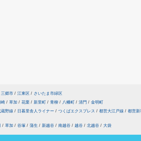
三郷市
/
江東区
/
さいたま市緑区
瀬崎
/
草加
/
花栗
/
新里町
/
青柳
/
八幡町
/
清門
/
金明町
武蔵野線
/
日暮里舎人ライナー
/
つくばエクスプレス
/
都営大江戸線
/
都営新
田
/
草加
/
谷塚
/
蒲生
/
新越谷
/
南越谷
/
越谷
/
北越谷
/
大袋