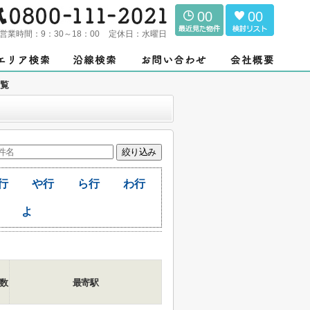
00
00
営業時間：
9：30～18：00
定休日：
水曜日
一覧
行
や行
ら行
わ行
よ
数
最寄駅