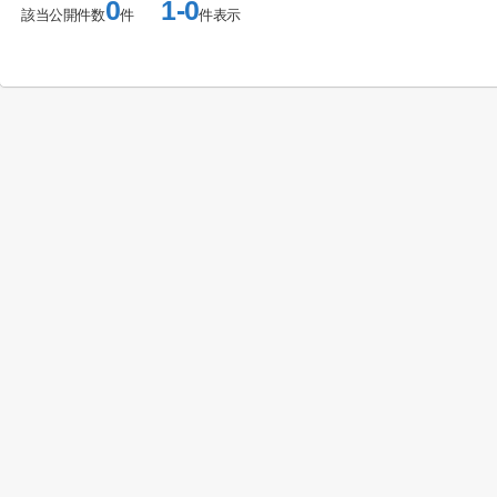
0
1-0
該当公開件数
件
件表示