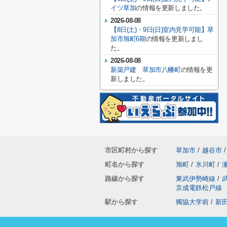
イツ草加
の情報を更新しました。
2026-08-08
【8日(土)・9日(日)室内見学可能】草
加市旭町6期
の情報を更新しまし
た。
2026-08-08
新築戸建 草加市八幡町
の情報を更
新しました。
市区町村から探す
草加市
/
越谷市
/
町名から探す
旭町
/
氷川町
/
路線から探す
東武伊勢崎線
/
京成電鉄松戸線
駅から探す
獨協大学前
/
新