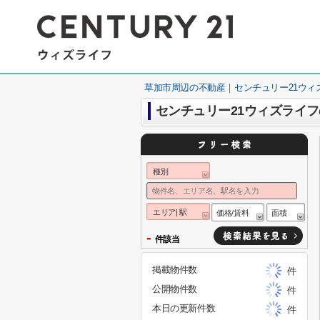
草加市周辺の不動産｜センチュリー21ウィ
センチュリー21ウィズライ
種別
エリア| 駅
価格/賃料
面積
-
件該当
掲載物件数
件
公開物件数
件
本日の更新件数
件