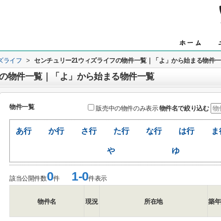
ズライフ
>
センチュリー21ウィズライフの物件一覧｜「よ」から始まる物件
フの物件一覧｜「よ」から始まる物件一覧
物件一覧
販売中の物件のみ表示
物件名で絞り込む
あ行
か行
さ行
た行
な行
は行
ま
や
ゆ
0
1-0
該当公開件数
件
件表示
物件名
現況
所在地
築年