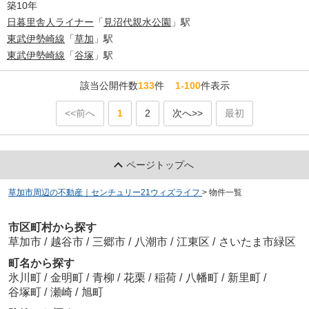
築10年
日暮里舎人ライナー
「
見沼代親水公園
」駅
東武伊勢崎線
「
草加
」駅
東武伊勢崎線
「
谷塚
」駅
該当公開件数
133
件
1-100
件表示
<<前へ
1
2
次へ>>
最初
ページトップへ
草加市周辺の不動産｜センチュリー21ウィズライフ
>
物件一覧
市区町村から探す
草加市
/
越谷市
/
三郷市
/
八潮市
/
江東区
/
さいたま市緑区
町名から探す
氷川町
/
金明町
/
青柳
/
花栗
/
稲荷
/
八幡町
/
新里町
/
谷塚町
/
瀬崎
/
旭町