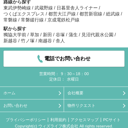
路線から探す
東武伊勢崎線
/
武蔵野線
/
日暮里舎人ライナー
/
つくばエクスプレス
/
都営大江戸線
/
都営新宿線
/
総武線
/
常磐線
/
常磐緩行線
/
京成電鉄松戸線
駅から探す
獨協大学前
/
草加
/
新田
/
谷塚
/
蒲生
/
見沼代親水公園
/
新越谷
/
竹ノ塚
/
南越谷
/
舎人
電話でお問い合わせ
営業時間：
9：30～18：00
定休日：
水曜日
ホーム
会社概要
お問い合わせ
物件リクエスト
プライバシーポリシー
利用規約
アクセスマップ
PCサイト
Copyright(c) ウィズライフ株式会社 All rights reserved.