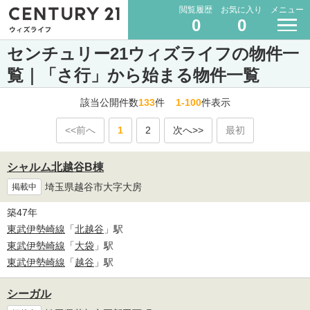
閲覧履歴
お気に入り
メニュー
0
0
センチュリー21ウィズライフの物件一
覧｜「さ行」から始まる物件一覧
該当公開件数
133
件
1-100
件表示
<<前へ
1
2
次へ>>
最初
シャルム北越谷B棟
埼玉県越谷市大字大房
掲載中
築47年
東武伊勢崎線
「
北越谷
」駅
東武伊勢崎線
「
大袋
」駅
東武伊勢崎線
「
越谷
」駅
シーガル