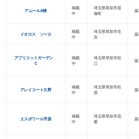
掲載
埼玉県草加市苗
アムールA棟
築
中
塚町
掲載
埼玉県草加市住
イオロス ソーカ
築
中
吉
アプリコットガーデン
掲載
埼玉県草加市松
築
Ｃ
中
江
掲載
埼玉県草加市松
アレイコート久野
築
中
原
掲載
埼玉県草加市花
エスポワール宇原
築
中
栗