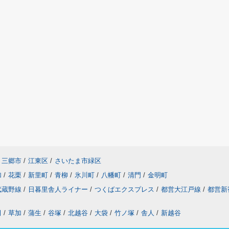
三郷市
/
江東区
/
さいたま市緑区
加
/
花栗
/
新里町
/
青柳
/
氷川町
/
八幡町
/
清門
/
金明町
武蔵野線
/
日暮里舎人ライナー
/
つくばエクスプレス
/
都営大江戸線
/
都営新
田
/
草加
/
蒲生
/
谷塚
/
北越谷
/
大袋
/
竹ノ塚
/
舎人
/
新越谷