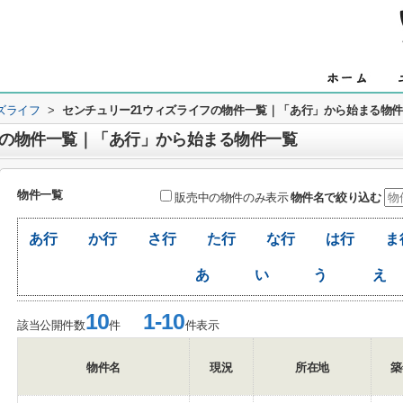
ズライフ
>
センチュリー21ウィズライフの物件一覧｜「あ行」から始まる物
フの物件一覧｜「あ行」から始まる物件一覧
物件一覧
販売中の物件のみ表示
物件名で絞り込む
あ行
か行
さ行
た行
な行
は行
ま
あ
い
う
え
10
1-10
該当公開件数
件
件表示
物件名
現況
所在地
築