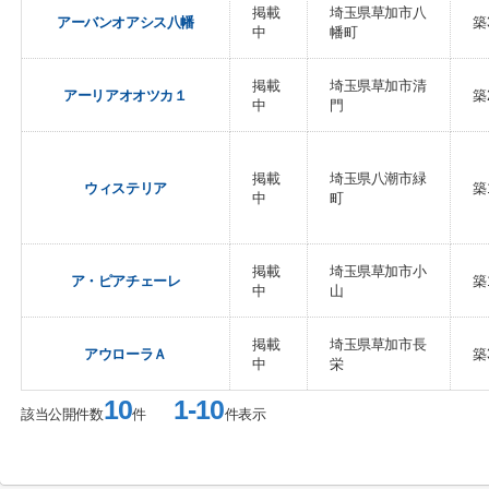
掲載
埼玉県草加市八
アーバンオアシス八幡
築
中
幡町
掲載
埼玉県草加市清
アーリアオオツカ１
築
中
門
掲載
埼玉県八潮市緑
ウィステリア
築
中
町
掲載
埼玉県草加市小
ア・ピアチェーレ
築
中
山
掲載
埼玉県草加市長
アウローラＡ
築
中
栄
10
1-10
該当公開件数
件
件表示