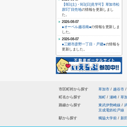
【8日(土)・9日(日)見学可】草加市松
原5丁目売地
の情報を更新しまし
た。
2026-08-07
●オーベル越谷南●
の情報を更新しま
した。
2026-08-07
●三郷市彦野一丁目・戸建●
の情報を
更新しました。
市区町村から探す
草加市
/
越谷市
/
町名から探す
旭町
/
瀬崎
/
草
路線から探す
東武伊勢崎線
/
京成電鉄松戸線
駅から探す
獨協大学前
/
新