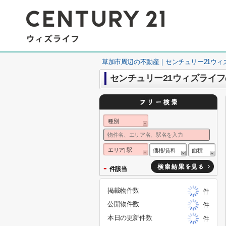
草加市周辺の不動産｜センチュリー21ウィ
センチュリー21ウィズライ
種別
エリア| 駅
価格/賃料
面積
-
件該当
掲載物件数
件
公開物件数
件
本日の更新件数
件