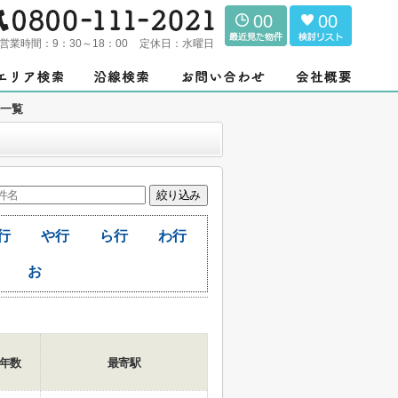
00
00
営業時間：
9：30～18：00
定休日：
水曜日
件一覧
行
や行
ら行
わ行
お
年数
最寄駅