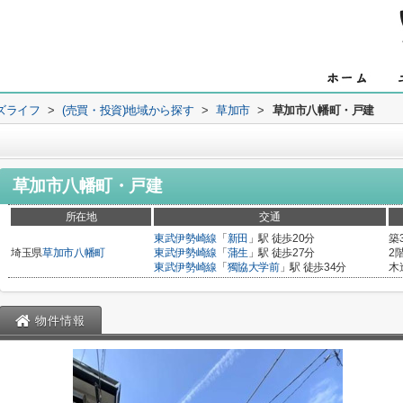
ズライフ
>
(売買・投資)地域から探す
>
草加市
>
草加市八幡町・戸建
草加市八幡町・戸建
所在地
交通
東武伊勢崎線
「
新田
」駅 徒歩20分
築
埼玉県
草加市
八幡町
東武伊勢崎線
「
蒲生
」駅 徒歩27分
2
東武伊勢崎線
「
獨協大学前
」駅 徒歩34分
木
物件情報