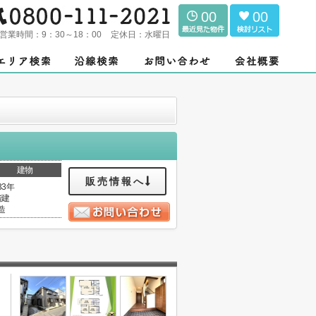
00
00
営業時間：
9：30～18：00
定休日：
水曜日
建物
販売情報へ
33年
階建
造