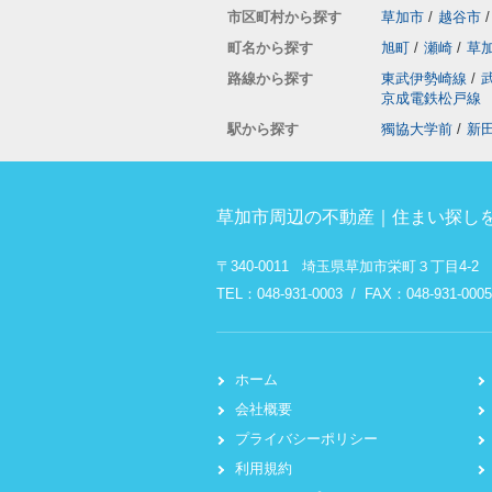
市区町村から探す
草加市
/
越谷市
/
町名から探す
旭町
/
瀬崎
/
草
路線から探す
東武伊勢崎線
/
京成電鉄松戸線
駅から探す
獨協大学前
/
新
草加市周辺の不動産｜住まい探しを
〒340-0011 埼玉県草加市栄町３丁目4-2
TEL：048-931-0003 / FAX：048-931-0005
ホーム
会社概要
プライバシーポリシー
利用規約