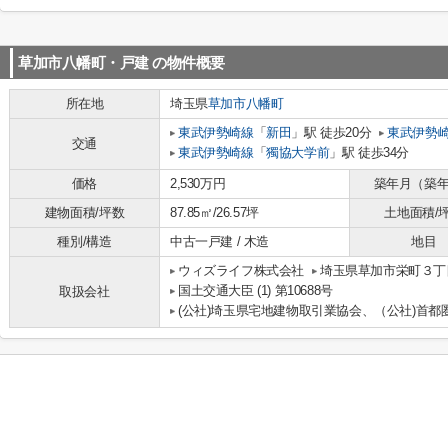
草加市八幡町・戸建
の物件概要
所在地
埼玉県
草加市
八幡町
東武伊勢崎線
「
新田
」駅 徒歩20分
東武伊勢
交通
東武伊勢崎線
「
獨協大学前
」駅 徒歩34分
価格
2,530万円
築年月（築
建物面積/坪数
87.85㎡/26.57坪
土地面積/
種別/構造
中古一戸建 / 木造
地目
ウィズライフ株式会社
埼玉県草加市栄町３丁目
国土交通大臣 (1) 第10688号
取扱会社
(公社)埼玉県宅地建物取引業協会、（公社)首