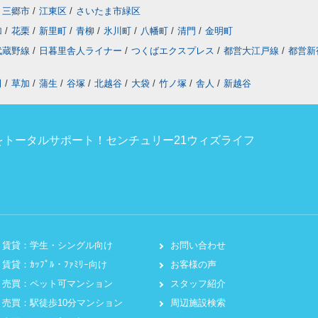
三郷市
/
江東区
/
さいたま市緑区
加
/
花栗
/
新里町
/
青柳
/
氷川町
/
八幡町
/
清門
/
金明町
武蔵野線
/
日暮里舎人ライナー
/
つくばエクスプレス
/
都営大江戸線
/
都営新
田
/
草加
/
蒲生
/
谷塚
/
北越谷
/
大袋
/
竹ノ塚
/
舎人
/
新越谷
トータルサポート！センチュリー21ウィズライフ
賃貸：学生・シングル向け
お問い合わせ
賃貸：ｶｯﾌﾟﾙ・ﾌｧﾐﾘｰ向け
お客様の声
売買：ペット可マンション
スタッフ紹介
売買：駅徒歩10分マンション
周辺施設検索