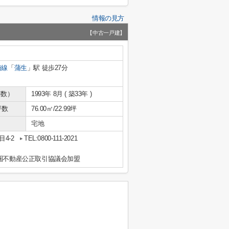
情報の見方
【中古一戸建】
崎線
「
蒲生
」駅 徒歩27分
年数）
1993年 8月 ( 築33年 )
坪数
76.00㎡/22.99坪
宅地
4-2
TEL:0800-111-2021
都圏不動産公正取引協議会加盟