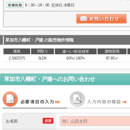
9：30～18：00 定休日:水曜日
草加市八幡町・戸建
の販売物件情報
価格
間取り
建物面積
建ぺい率/容積率
2,530万円
3LDK
60%/ 160%
87.85㎡
草加市八幡町・戸建
へのお問い合わせ
お名前
必須