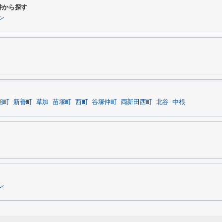
件から探す
ン
旭町
新善町
草加
苗塚町
西町
谷塚仲町
両新田西町
北谷
中根
ン