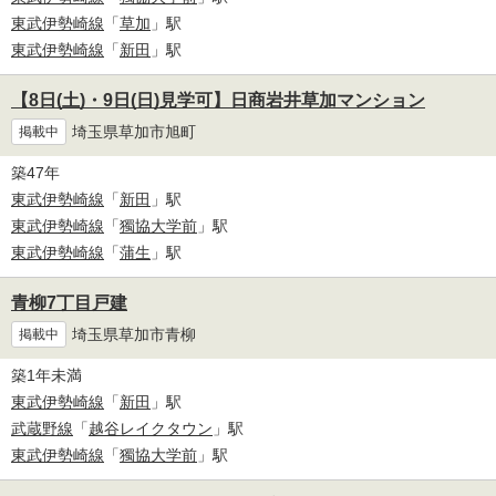
東武伊勢崎線
「
草加
」駅
東武伊勢崎線
「
新田
」駅
【8日(土)・9日(日)見学可】日商岩井草加マンション
埼玉県草加市旭町
掲載中
築47年
東武伊勢崎線
「
新田
」駅
東武伊勢崎線
「
獨協大学前
」駅
東武伊勢崎線
「
蒲生
」駅
青柳7丁目戸建
埼玉県草加市青柳
掲載中
築1年未満
東武伊勢崎線
「
新田
」駅
武蔵野線
「
越谷レイクタウン
」駅
東武伊勢崎線
「
獨協大学前
」駅