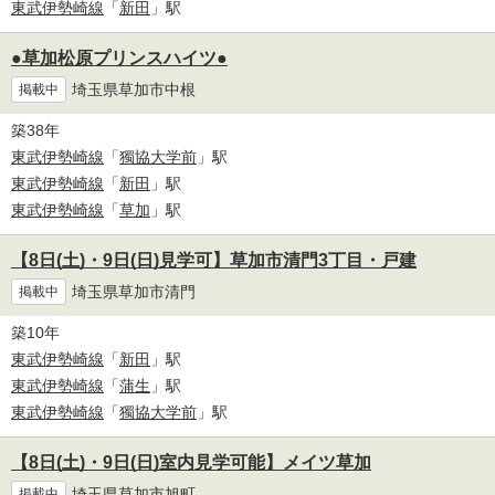
東武伊勢崎線
「
新田
」駅
●草加松原プリンスハイツ●
埼玉県草加市中根
掲載中
築38年
東武伊勢崎線
「
獨協大学前
」駅
東武伊勢崎線
「
新田
」駅
東武伊勢崎線
「
草加
」駅
【8日(土)・9日(日)見学可】草加市清門3丁目・戸建
埼玉県草加市清門
掲載中
築10年
東武伊勢崎線
「
新田
」駅
東武伊勢崎線
「
蒲生
」駅
東武伊勢崎線
「
獨協大学前
」駅
【8日(土)・9日(日)室内見学可能】メイツ草加
埼玉県草加市旭町
掲載中