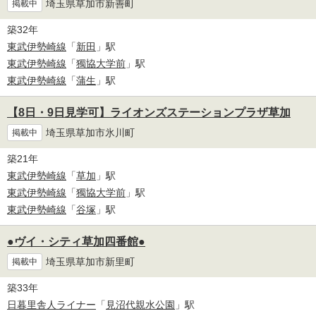
埼玉県草加市新善町
掲載中
築32年
東武伊勢崎線
「
新田
」駅
東武伊勢崎線
「
獨協大学前
」駅
東武伊勢崎線
「
蒲生
」駅
【8日・9日見学可】ライオンズステーションプラザ草加
埼玉県草加市氷川町
掲載中
築21年
東武伊勢崎線
「
草加
」駅
東武伊勢崎線
「
獨協大学前
」駅
東武伊勢崎線
「
谷塚
」駅
●ヴイ・シティ草加四番館●
埼玉県草加市新里町
掲載中
築33年
日暮里舎人ライナー
「
見沼代親水公園
」駅