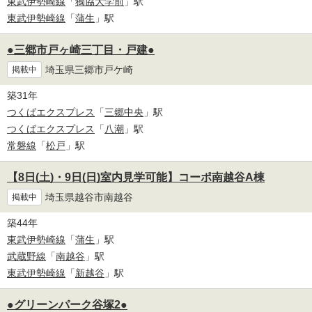
東武伊勢崎線
「
獨協大学前
」駅
東武伊勢崎線
「
蒲生
」駅
●三郷市戸ヶ崎三丁目・戸建●
埼玉県三郷市戸ケ崎
掲載中
築31年
つくばエクスプレス
「
三郷中央
」駅
つくばエクスプレス
「
八潮
」駅
常磐線
「
松戸
」駅
【8日(土)・9日(日)室内見学可能】コーポ南越谷A棟
埼玉県越谷市南越谷
掲載中
築44年
東武伊勢崎線
「
蒲生
」駅
武蔵野線
「
南越谷
」駅
東武伊勢崎線
「
新越谷
」駅
●グリーンパーク谷塚2●