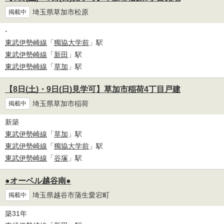
埼玉県草加市松原
掲載中
-
東武伊勢崎線
「
獨協大学前
」駅
東武伊勢崎線
「
新田
」駅
東武伊勢崎線
「
草加
」駅
【8日(土)・9日(日)見学可】草加市稲荷4丁目戸建
埼玉県草加市稲荷
掲載中
新築
東武伊勢崎線
「
草加
」駅
東武伊勢崎線
「
獨協大学前
」駅
東武伊勢崎線
「
谷塚
」駅
●オーベル越谷南●
埼玉県越谷市蒲生愛宕町
掲載中
築31年