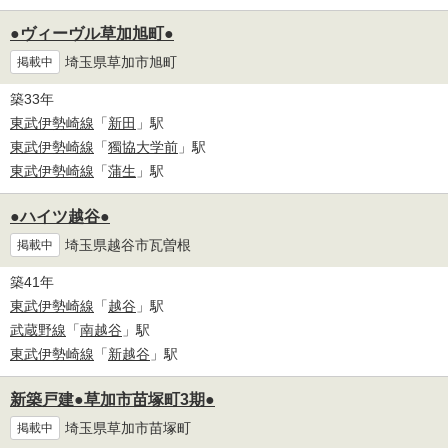
●ヴィーヴル草加旭町●
埼玉県草加市旭町
掲載中
築33年
東武伊勢崎線
「
新田
」駅
東武伊勢崎線
「
獨協大学前
」駅
東武伊勢崎線
「
蒲生
」駅
●ハイツ越谷●
埼玉県越谷市瓦曽根
掲載中
築41年
東武伊勢崎線
「
越谷
」駅
武蔵野線
「
南越谷
」駅
東武伊勢崎線
「
新越谷
」駅
新築戸建●草加市苗塚町3期●
埼玉県草加市苗塚町
掲載中