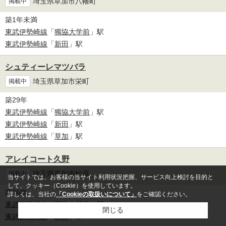
埼玉県草加市八幡町
掲載中
築1年未満
東武伊勢崎線
「
獨協大学前
」駅
東武伊勢崎線
「
新田
」駅
シュティーレマツバラ
埼玉県草加市栄町
掲載中
築29年
東武伊勢崎線
「
獨協大学前
」駅
東武伊勢崎線
「
新田
」駅
東武伊勢崎線
「
草加
」駅
アレイコート久野
埼玉県草加市松原
掲載中
当サイトでは、お客様の当サイト利用状況把握、サービス向上検討を目的と
して、クッキー（Cookie）を使用しています。
築36年
詳しくは、当社の
「Cookieの取扱いについて」
をご確認ください。
東武伊勢崎線
「
獨協大学前
」駅
閉じる
東武伊勢崎線
「
新田
」駅