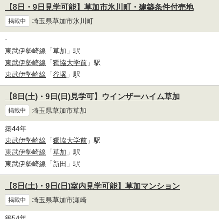
【8日・9日見学可能】草加市氷川町・建築条件付売地
埼玉県草加市氷川町
掲載中
-
東武伊勢崎線
「
草加
」駅
東武伊勢崎線
「
獨協大学前
」駅
東武伊勢崎線
「
谷塚
」駅
【8日(土)・9日(日)見学可】ウインザーハイム草加
埼玉県草加市草加
掲載中
築44年
東武伊勢崎線
「
獨協大学前
」駅
東武伊勢崎線
「
草加
」駅
東武伊勢崎線
「
新田
」駅
【8日(土)・9日(日)室内見学可能】草加マンション
埼玉県草加市瀬崎
掲載中
築54年