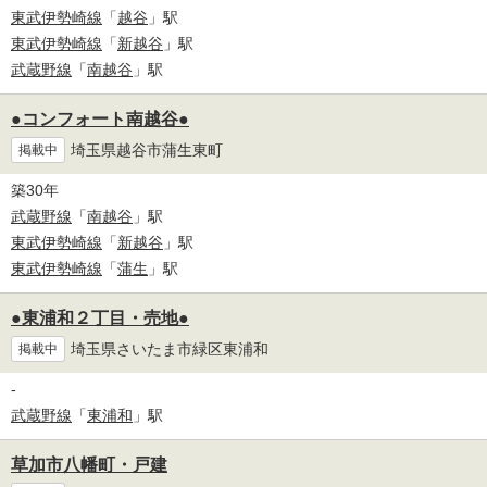
東武伊勢崎線
「
越谷
」駅
東武伊勢崎線
「
新越谷
」駅
武蔵野線
「
南越谷
」駅
●コンフォート南越谷●
埼玉県越谷市蒲生東町
掲載中
築30年
武蔵野線
「
南越谷
」駅
東武伊勢崎線
「
新越谷
」駅
東武伊勢崎線
「
蒲生
」駅
●東浦和２丁目・売地●
埼玉県さいたま市緑区東浦和
掲載中
-
武蔵野線
「
東浦和
」駅
草加市八幡町・戸建