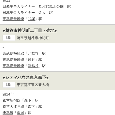
築11年
日暮里舎人ライナー
「
見沼代親水公園
」駅
日暮里舎人ライナー
「
舎人
」駅
東武伊勢崎線
「
谷塚
」駅
●越谷市神明町二丁目・売地●
埼玉県越谷市神明町
掲載中
-
東武伊勢崎線
「
北越谷
」駅
東武伊勢崎線
「
越谷
」駅
東武伊勢崎線
「
新越谷
」駅
●シティハウス東京森下●
東京都江東区新大橋
掲載中
築14年
都営新宿線
「
森下
」駅
都営大江戸線
「
森下
」駅
総武線
「
両国
」駅