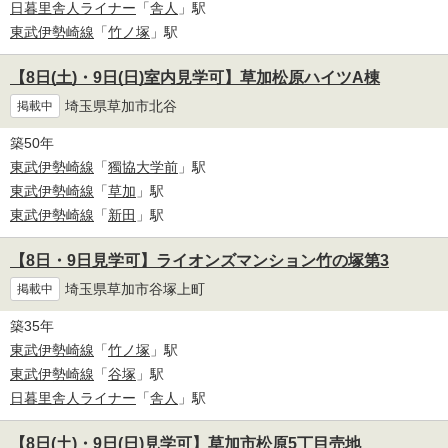
日暮里舎人ライナー
「
舎人
」駅
東武伊勢崎線
「
竹ノ塚
」駅
【8日(土)・9日(日)室内見学可】草加松原ハイツA棟
埼玉県草加市北谷
掲載中
築50年
東武伊勢崎線
「
獨協大学前
」駅
東武伊勢崎線
「
草加
」駅
東武伊勢崎線
「
新田
」駅
【8日・9日見学可】ライオンズマンション竹の塚第3
埼玉県草加市谷塚上町
掲載中
築35年
東武伊勢崎線
「
竹ノ塚
」駅
東武伊勢崎線
「
谷塚
」駅
日暮里舎人ライナー
「
舎人
」駅
【8日(土)・9日(日)見学可】草加市松原5丁目売地