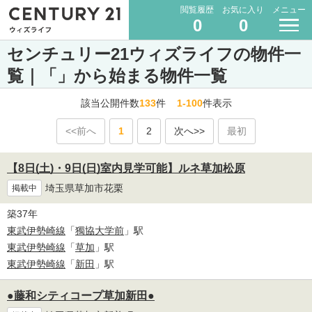
閲覧履歴
お気に入り
メニュー
0
0
センチュリー21ウィズライフの物件一
覧｜「」から始まる物件一覧
該当公開件数
133
件
1-100
件表示
<<前へ
1
2
次へ>>
最初
【8日(土)・9日(日)室内見学可能】ルネ草加松原
埼玉県草加市花栗
掲載中
築37年
東武伊勢崎線
「
獨協大学前
」駅
東武伊勢崎線
「
草加
」駅
東武伊勢崎線
「
新田
」駅
●藤和シティコープ草加新田●