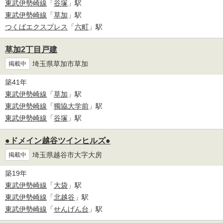
東武伊勢崎線
「
谷塚
」駅
東武伊勢崎線
「
草加
」駅
つくばエクスプレス
「
六町
」駅
草加2丁目戸建
埼玉県草加市草加
掲載中
築41年
東武伊勢崎線
「
草加
」駅
東武伊勢崎線
「
獨協大学前
」駅
東武伊勢崎線
「
谷塚
」駅
●ドメイン越谷ツインヒルズ●
埼玉県越谷市大字大房
掲載中
築19年
東武伊勢崎線
「
大袋
」駅
東武伊勢崎線
「
北越谷
」駅
東武伊勢崎線
「
せんげん台
」駅