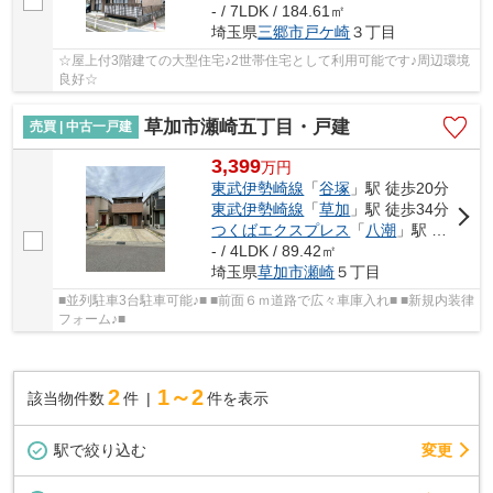
- / 7LDK / 184.61㎡
埼玉県
三郷市
戸ケ崎
３丁目
☆屋上付3階建ての大型住宅♪2世帯住宅として利用可能です♪周辺環境
良好☆
草加市瀬崎五丁目・戸建
売買 | 中古一戸建
3,399
万
円
東武伊勢崎線
「
谷塚
」駅 徒歩20分
東武伊勢崎線
「
草加
」駅 徒歩34分
つくばエクスプレス
「
八潮
」駅 徒歩45分
- / 4LDK / 89.42㎡
埼玉県
草加市
瀬崎
５丁目
■並列駐車3台駐車可能♪■ ■前面６ｍ道路で広々車庫入れ■ ■新規内装律
フォーム♪■
2
1～2
該当物件数
件
件を表示
駅で絞り込む
変更