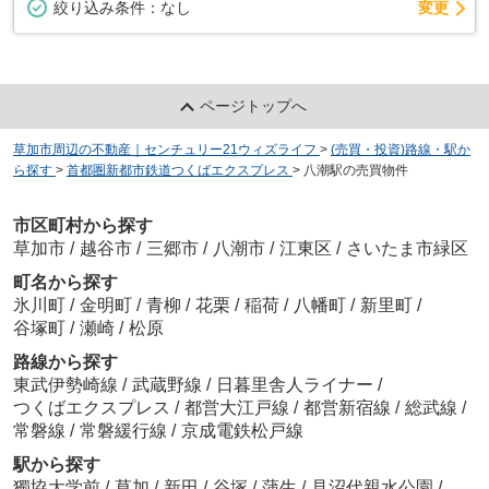
変更
絞り込み条件：
なし
ページトップへ
草加市周辺の不動産｜センチュリー21ウィズライフ
>
(売買・投資)路線・駅か
ら探す
>
首都圏新都市鉄道つくばエクスプレス
>
八潮駅の売買物件
市区町村から探す
草加市
/
越谷市
/
三郷市
/
八潮市
/
江東区
/
さいたま市緑区
町名から探す
氷川町
/
金明町
/
青柳
/
花栗
/
稲荷
/
八幡町
/
新里町
/
谷塚町
/
瀬崎
/
松原
路線から探す
東武伊勢崎線
/
武蔵野線
/
日暮里舎人ライナー
/
つくばエクスプレス
/
都営大江戸線
/
都営新宿線
/
総武線
/
常磐線
/
常磐緩行線
/
京成電鉄松戸線
駅から探す
獨協大学前
/
草加
/
新田
/
谷塚
/
蒲生
/
見沼代親水公園
/