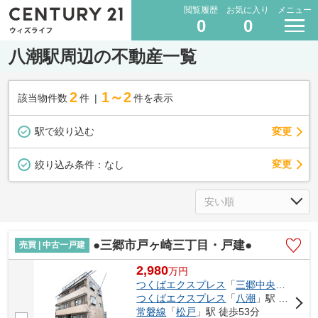
閲覧履歴
お気に入り
メニュー
0
0
八潮駅周辺の不動産一覧
2
1～2
該当物件数
件
件を表示
駅で絞り込む
変更
変更
絞り込み条件：
なし
●三郷市戸ヶ崎三丁目・戸建●
売買 | 中古一戸建
2,980
万
円
つくばエクスプレス
「
三郷中央
」駅 徒歩
つくばエクスプレス
「
八潮
」駅 徒歩39分
常磐線
「
松戸
」駅 徒歩53分