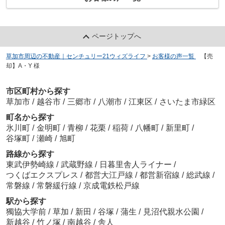
ページトップへ
草加市周辺の不動産｜センチュリー21ウィズライフ
>
お客様の声一覧
>
【売
却】A・Y 様
市区町村から探す
草加市
/
越谷市
/
三郷市
/
八潮市
/
江東区
/
さいたま市緑区
町名から探す
氷川町
/
金明町
/
青柳
/
花栗
/
稲荷
/
八幡町
/
新里町
/
谷塚町
/
瀬崎
/
旭町
路線から探す
東武伊勢崎線
/
武蔵野線
/
日暮里舎人ライナー
/
つくばエクスプレス
/
都営大江戸線
/
都営新宿線
/
総武線
/
常磐線
/
常磐緩行線
/
京成電鉄松戸線
駅から探す
獨協大学前
/
草加
/
新田
/
谷塚
/
蒲生
/
見沼代親水公園
/
新越谷
/
竹ノ塚
/
南越谷
/
舎人