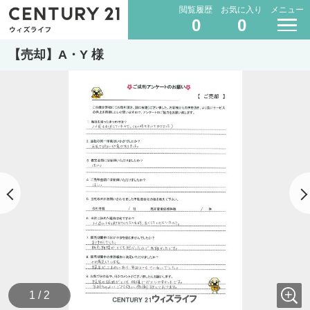
閲覧履歴
お気に入り
メニュー
0
0
【売却】A・Y 様
1 / 2