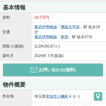
基本情報
賃料
10.7万円
東武伊勢崎線
「
獨協大学前
」駅 徒歩18
交通
分
東武伊勢崎線
「
新田
」駅 徒歩27分
間取り(面積)
1LDK(50.87㎡)
築年月
2026年 7月(新築)
お問い合わせ(無料)
物件概要
所在地
埼玉県
草加市
八幡町
４９-１