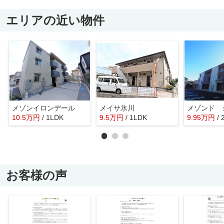
エリアの近い物件
メゾンイロンデール
メイサ氷川
メゾンド 
10.5
万
円
/ 1LDK
9.5
万
円
/ 1LDK
9.95
万
円
/
お客様の声