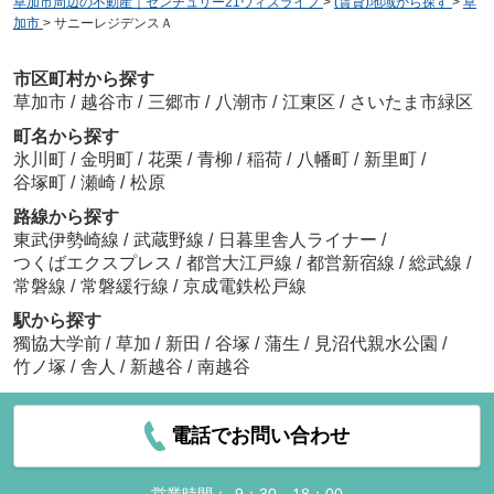
草加市周辺の不動産｜センチュリー21ウィズライフ
>
(賃貸)地域から探す
>
草
加市
>
サニーレジデンスＡ
市区町村から探す
草加市
/
越谷市
/
三郷市
/
八潮市
/
江東区
/
さいたま市緑区
町名から探す
氷川町
/
金明町
/
花栗
/
青柳
/
稲荷
/
八幡町
/
新里町
/
谷塚町
/
瀬崎
/
松原
路線から探す
東武伊勢崎線
/
武蔵野線
/
日暮里舎人ライナー
/
つくばエクスプレス
/
都営大江戸線
/
都営新宿線
/
総武線
/
常磐線
/
常磐緩行線
/
京成電鉄松戸線
駅から探す
獨協大学前
/
草加
/
新田
/
谷塚
/
蒲生
/
見沼代親水公園
/
竹ノ塚
/
舎人
/
新越谷
/
南越谷
電話でお問い合わせ