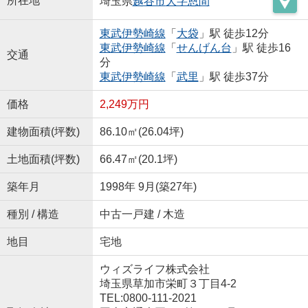
所在地
埼玉県
越谷市
大字恩間
東武伊勢崎線
「
大袋
」駅 徒歩12分
東武伊勢崎線
「
せんげん台
」駅 徒歩16
交通
分
東武伊勢崎線
「
武里
」駅 徒歩37分
価格
2,249万円
建物面積(坪数)
86.10㎡(26.04坪)
土地面積(坪数)
66.47㎡(20.1坪)
築年月
1998年 9月(築27年)
種別 / 構造
中古一戸建 / 木造
地目
宅地
ウィズライフ株式会社
埼玉県草加市栄町３丁目4-2
TEL:0800-111-2021