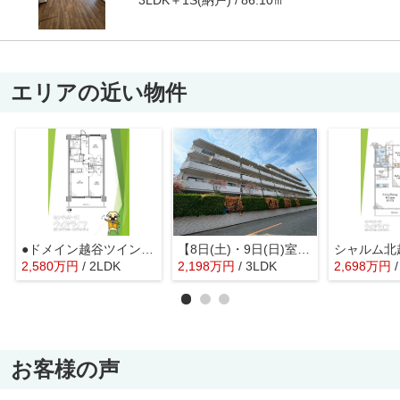
エリアの近い物件
●ドメイン越谷ツインヒルズ●
【8日(土)・9日(日)室内見学可能】ワコーレ越谷
シャルム北
2,580
万
円
/ 2LDK
2,198
万
円
/ 3LDK
2,698
万
円
お客様の声