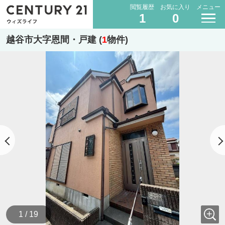
閲覧履歴
お気に入り
メニュー
1
0
越谷市大字恩間・戸建 (
1
物件)
1 / 19