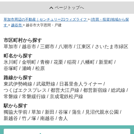
ページトップへ
草加市周辺の不動産｜センチュリー21ウィズライフ
>
(売買・投資)地域から探
す
>
越谷市
>
越谷市大字恩間・戸建
市区町村から探す
草加市
/
越谷市
/
三郷市
/
八潮市
/
江東区
/
さいたま市緑区
町名から探す
氷川町
/
金明町
/
青柳
/
花栗
/
稲荷
/
八幡町
/
新里町
/
谷塚町
/
瀬崎
/
松原
路線から探す
東武伊勢崎線
/
武蔵野線
/
日暮里舎人ライナー
/
つくばエクスプレス
/
都営大江戸線
/
都営新宿線
/
総武線
/
常磐線
/
常磐緩行線
/
京成電鉄松戸線
駅から探す
獨協大学前
/
草加
/
新田
/
谷塚
/
蒲生
/
見沼代親水公園
/
新越谷
/
竹ノ塚
/
南越谷
/
舎人