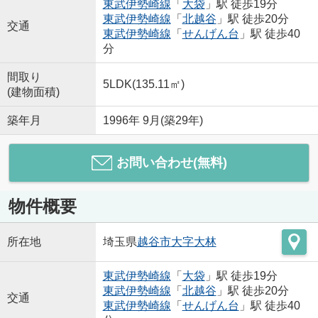
東武伊勢崎線
「
大袋
」駅 徒歩19分
東武伊勢崎線
「
北越谷
」駅 徒歩20分
交通
東武伊勢崎線
「
せんげん台
」駅 徒歩40
分
間取り
5LDK(135.11㎡)
(建物面積)
築年月
1996年 9月(築29年)
お問い合わせ(無料)
物件概要
所在地
埼玉県
越谷市
大字大林
東武伊勢崎線
「
大袋
」駅 徒歩19分
東武伊勢崎線
「
北越谷
」駅 徒歩20分
交通
東武伊勢崎線
「
せんげん台
」駅 徒歩40