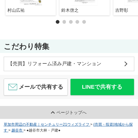
村山広祐
鈴木啓之
吉野彰
こだわり特集
【売買】リフォーム済み戸建・マンション
メールで共有する
LINEで共有する
ページトップへ
草加市周辺の不動産｜センチュリー21ウィズライフ
>
(売買・投資)地域から探
す
>
越谷市
>
●越谷市大林・戸建●