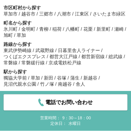
市区町村から探す
草加市
/
越谷市
/
三郷市
/
八潮市
/
江東区
/
さいたま市緑区
町名から探す
氷川町
/
金明町
/
青柳
/
稲荷
/
八幡町
/
花栗
/
新里町
/
瀬崎
/
旭町
/
草加
路線から探す
東武伊勢崎線
/
武蔵野線
/
日暮里舎人ライナー
/
つくばエクスプレス
/
都営大江戸線
/
都営新宿線
/
総武線
/
常磐線
/
常磐緩行線
/
京成電鉄松戸線
駅から探す
獨協大学前
/
草加
/
新田
/
谷塚
/
蒲生
/
新越谷
/
見沼代親水公園
/
竹ノ塚
/
南越谷
/
舎人
電話でお問い合わせ
営業時間：
9：30～18：00
定休日：
水曜日