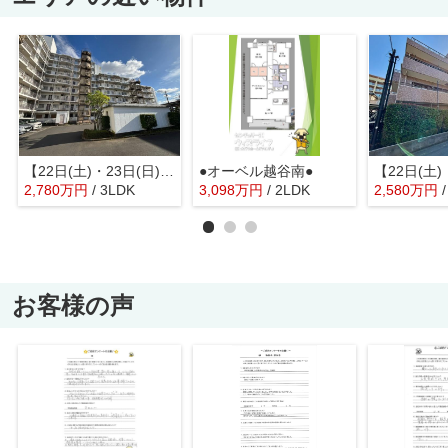
【22日(土)・23日(日)室内見学可能】ハイツ越谷
●オーベル越谷南●
2,780
万
円
/ 3LDK
3,098
万
円
/ 2LDK
2,580
万
円
お客様の声