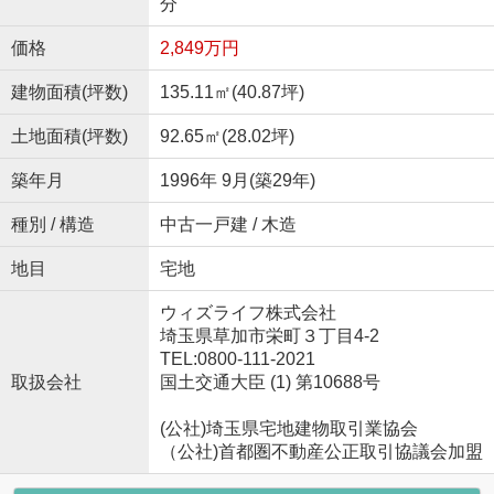
分
価格
2,849万円
建物面積(坪数)
135.11㎡(40.87坪)
土地面積(坪数)
92.65㎡(28.02坪)
築年月
1996年 9月(築29年)
種別 / 構造
中古一戸建 / 木造
地目
宅地
ウィズライフ株式会社
埼玉県草加市栄町３丁目4-2
TEL:0800-111-2021
取扱会社
国土交通大臣 (1) 第10688号
(公社)埼玉県宅地建物取引業協会
（公社)首都圏不動産公正取引協議会加盟