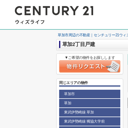
草加市周辺の不動産｜センチュリー21ウィ
草加2丁目戸建
▼ご希望の物件をお探しします
同じエリアの物件
草加市
草加
東武伊勢崎線 草加
東武伊勢崎線 獨協大学前