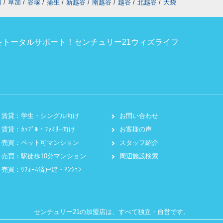
田
/
草加
/
谷塚
/
蒲生
/
新越谷
/
南越谷
/
越谷
/
北越谷
/
大袋
トータルサポート！センチュリー21ウィズライフ
賃貸：学生・シングル向け
お問い合わせ
賃貸：ｶｯﾌﾟﾙ・ﾌｧﾐﾘｰ向け
お客様の声
売買：ペット可マンション
スタッフ紹介
売買：駅徒歩10分マンション
周辺施設検索
売買：ﾘﾌｫｰﾑ済戸建・ﾏﾝｼｮﾝ
センチュリー21の加盟店は、すべて独立・自営です。