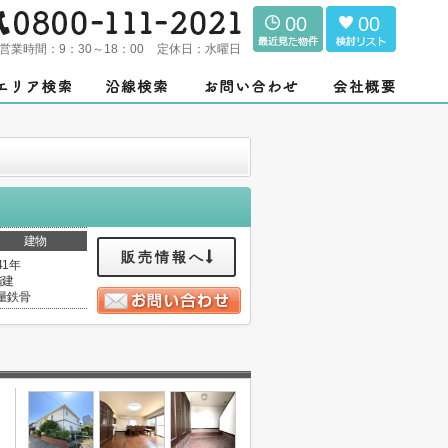
00
00
営業時間：
9：30～18：00
定休日：
水曜日
建物
販売情報へ
41年
階建
量鉄骨