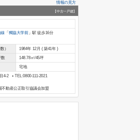
情報の見方
【中古一戸建】
崎線
「
獨協大学前
」駅 徒歩16分
年数）
1984年 12月 ( 築41年 )
坪数
148.78㎡/45坪
宅地
4-2
TEL:0800-111-2021
都圏不動産公正取引協議会加盟