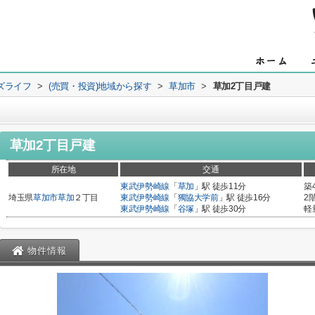
ズライフ
>
(売買・投資)地域から探す
>
草加市
>
草加2丁目戸建
草加2丁目戸建
所在地
交通
東武伊勢崎線
「
草加
」駅 徒歩11分
築
埼玉県
草加市
草加
２丁目
東武伊勢崎線
「
獨協大学前
」駅 徒歩16分
2
東武伊勢崎線
「
谷塚
」駅 徒歩30分
軽
物件情報