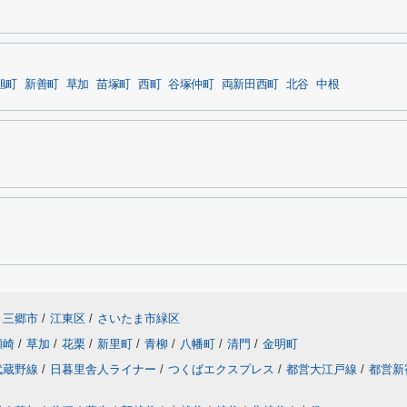
旭町
新善町
草加
苗塚町
西町
谷塚仲町
両新田西町
北谷
中根
三郷市
/
江東区
/
さいたま市緑区
瀬崎
/
草加
/
花栗
/
新里町
/
青柳
/
八幡町
/
清門
/
金明町
武蔵野線
/
日暮里舎人ライナー
/
つくばエクスプレス
/
都営大江戸線
/
都営新