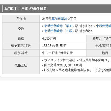
草加2丁目戸建
の物件概要
所在地
埼玉県
草加市
草加
２丁目
東武伊勢崎線
「
草加
」駅 徒歩11分
東武伊勢
交通
東武伊勢崎線
「
谷塚
」駅 徒歩30分
価格
4,980万円
築年月（築
建物面積/坪数
153.25㎡/46.35坪
土地面積/
種別/構造
中古一戸建 / 軽量鉄骨
地目
ウィズライフ株式会社
埼玉県草加市栄町３丁目
国土交通大臣 (1) 第10688号
取扱会社
(公社)埼玉県宅地建物取引業協会、（公社)首