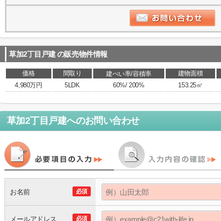
草加2丁目戸建
の販売物件情報
価格
間取り
建物面積
建ぺい率/容積率
4,980万円
5LDK
60%/ 200%
153.25㎡
草加2丁目戸建
へのお問い合わせ
お名前
必須
メールアドレス
必須