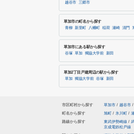
越谷市
三郷市
草加市の町名から探す
青柳
新里町
八幡町
稲荷
瀬崎
清門
草加市にある駅から探す
谷塚
草加
獨協大学前
新田
草加2丁目戸建周辺の駅から探す
草加
獨協大学前
谷塚
新田
市区町村から探す
草加市
/
越谷市
/
町名から探す
旭町
/
氷川町
/
路線から探す
東武伊勢崎線
/
京成電鉄松戸線