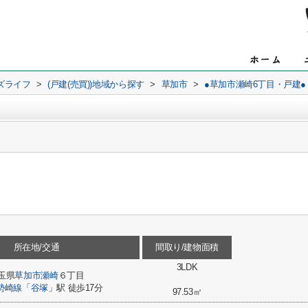
ズライフ
>
(戸建(売買))地域から探す
>
草加市
>
●草加市瀬崎6丁目・戸建●
所在地/交通
間取り/建物面積
3LDK
玉県
草加市
瀬崎
６丁目
勢崎線
「
谷塚
」駅 徒歩17分
97.53㎡