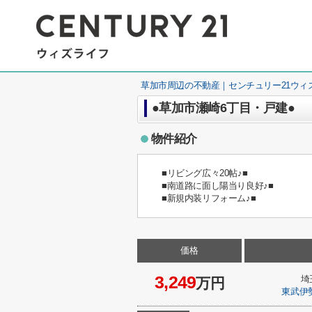
草加市周辺の不動産｜センチュリー21ウィ
●草加市瀬崎6丁目・戸建●
物件紹介
■リビング広々20帖♪■
■南道路に面し陽当り良好♪■
■新規内装リフォーム♪■
価格
3,249
埼
万円
東武伊