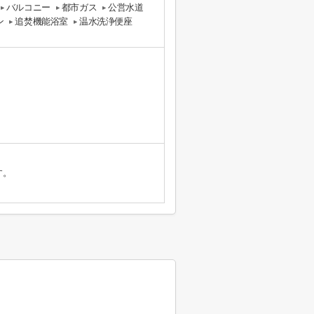
バルコニー
都市ガス
公営水道
ン
追焚機能浴室
温水洗浄便座
す。