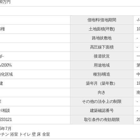
249万円
借地料/借地期間
-/-
有権
土地面積(坪数)
1
路地状敷地
-
高圧線下面積
-
/-
接道状況
一
%/200%
用途地域
街化区域
種別/構造
建
築年月（築年数）
1
向き
家
その他の法令上の制限
-
/相談
建築確認番号
-
233121
取引条件の有効期限
2
26年7月
チン 浴室 トイレ 壁 床 全室