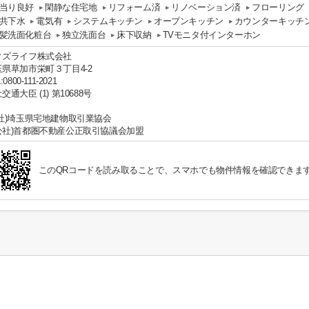
当り良好
閑静な住宅地
リフォーム済
リノベーション済
フローリング
共下水
電気有
システムキッチン
オープンキッチン
カウンターキッチ
髪洗面化粧台
独立洗面台
床下収納
TVモニタ付インターホン
ィズライフ株式会社
玉県草加市栄町３丁目4-2
:0800-111-2021
交通大臣 (1) 第10688号
公社)埼玉県宅地建物取引業協会
公社)首都圏不動産公正取引協議会加盟
このQRコードを読み取ることで、スマホでも物件情報を確認できま