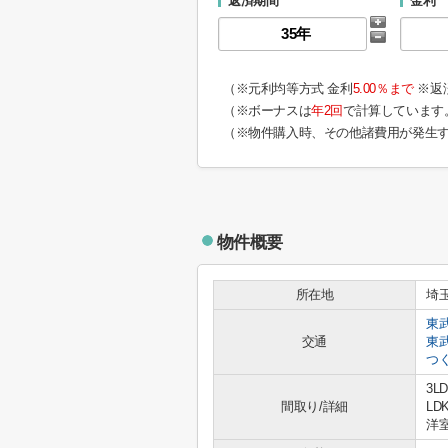
返済期間
金利
（※元利均等方式 金利
5.00％まで
※返
（※ボーナスは
年2回
で計算しています
（※物件購入時、その他諸費用が発生
物件概要
所在地
埼
東
交通
東
つ
3LD
間取り/詳細
LDK
洋室