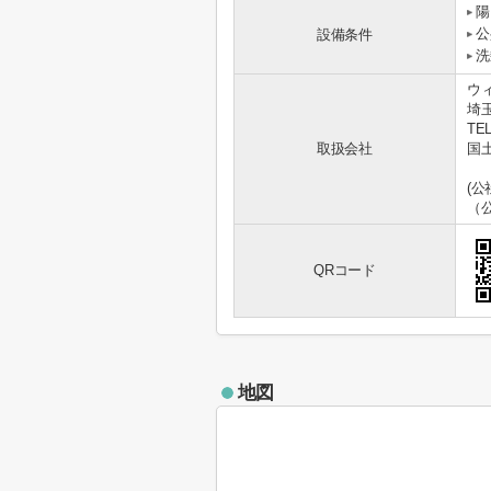
陽
公
設備条件
洗
ウ
埼
TEL
取扱会社
国土
(
（
QRコード
地図