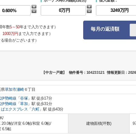
ボーナス時の増額(1回分)
借入金額：
済年数
5～50
年まで入力できます）
毎月の返済額
。
1000万円
まで入力できます）
する場合がございます）
【中古一戸建】
物件番号：104233121
情報更新日：2026
玉県
草加市
瀬崎
６丁目
武伊勢崎線
「
谷塚
」駅 徒歩17分
武伊勢崎線
「
草加
」駅 徒歩31分
くばエクスプレス
「
六町
」駅 徒歩43分
K/
 20.0帖
/
洋室 6.0帖
/
和室 6.0帖
/
建物面積(坪数)
9
 6.5帖