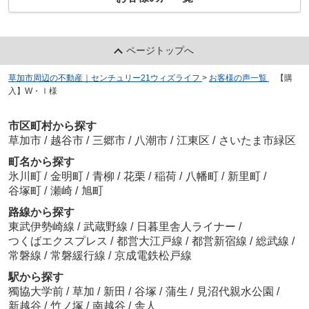
ページトップへ
草加市周辺の不動産｜センチュリー21ウィズライフ
>
お客様の声一覧
>
【購
入】W・Ⅰ様
市区町村から探す
草加市
/
越谷市
/
三郷市
/
八潮市
/
江東区
/
さいたま市緑区
町名から探す
氷川町
/
金明町
/
青柳
/
花栗
/
稲荷
/
八幡町
/
新里町
/
谷塚町
/
瀬崎
/
旭町
路線から探す
東武伊勢崎線
/
武蔵野線
/
日暮里舎人ライナー
/
つくばエクスプレス
/
都営大江戸線
/
都営新宿線
/
総武線
/
常磐線
/
常磐緩行線
/
京成電鉄松戸線
駅から探す
獨協大学前
/
草加
/
新田
/
谷塚
/
蒲生
/
見沼代親水公園
/
新越谷
/
竹ノ塚
/
南越谷
/
舎人