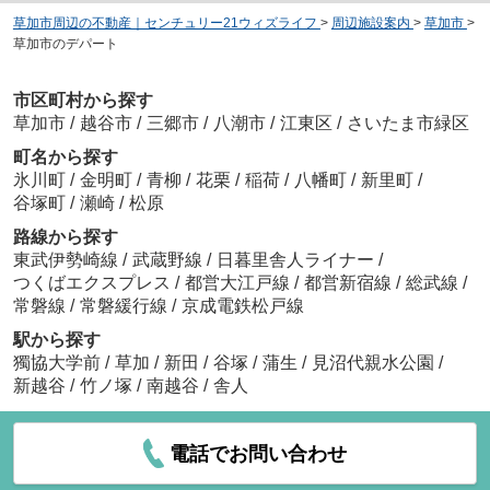
草加市周辺の不動産｜センチュリー21ウィズライフ
>
周辺施設案内
>
草加市
>
草加市のデパート
市区町村から探す
草加市
/
越谷市
/
三郷市
/
八潮市
/
江東区
/
さいたま市緑区
町名から探す
氷川町
/
金明町
/
青柳
/
花栗
/
稲荷
/
八幡町
/
新里町
/
谷塚町
/
瀬崎
/
松原
路線から探す
東武伊勢崎線
/
武蔵野線
/
日暮里舎人ライナー
/
つくばエクスプレス
/
都営大江戸線
/
都営新宿線
/
総武線
/
常磐線
/
常磐緩行線
/
京成電鉄松戸線
駅から探す
獨協大学前
/
草加
/
新田
/
谷塚
/
蒲生
/
見沼代親水公園
/
新越谷
/
竹ノ塚
/
南越谷
/
舎人
電話でお問い合わせ