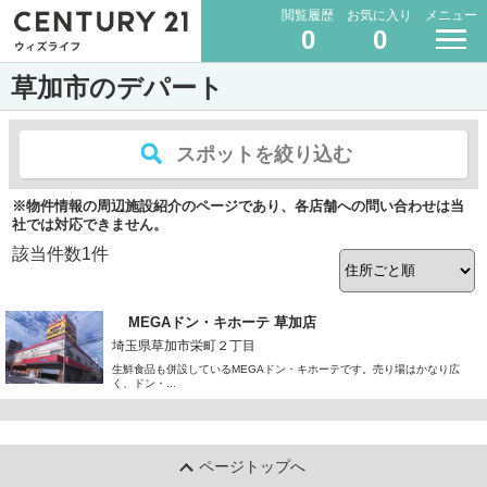
閲覧履歴
お気に入り
メニュー
0
0
草加市のデパート
スポットを絞り込む
※物件情報の周辺施設紹介のページであり、各店舗への問い合わせは当
社では対応できません。
該当件数
1
件
MEGAドン・キホーテ 草加店
埼玉県草加市栄町２丁目
生鮮食品も併設しているMEGAドン・キホーテです。売り場はかなり広
く、ドン・...
ページトップへ