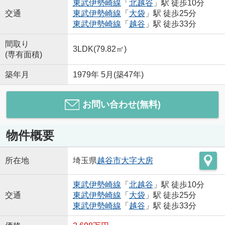
東武伊勢崎線
「
北越谷
」駅 徒歩10分
交通
東武伊勢崎線
「
大袋
」駅 徒歩25分
東武伊勢崎線
「
越谷
」駅 徒歩33分
間取り
3LDK(79.82㎡)
(専有面積)
築年月
1979年 5月(築47年)
お問い合わせ(無料)
物件概要
所在地
埼玉県
越谷市
大字大房
東武伊勢崎線
「
北越谷
」駅 徒歩10分
交通
東武伊勢崎線
「
大袋
」駅 徒歩25分
東武伊勢崎線
「
越谷
」駅 徒歩33分