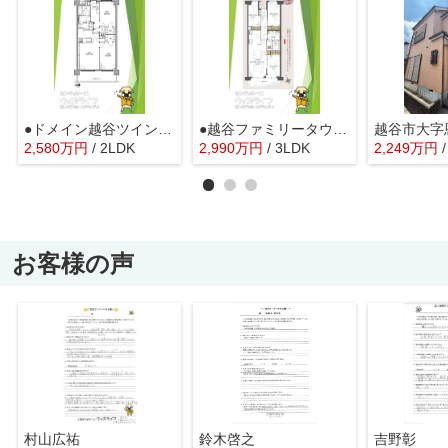
●ドメイン越谷ツインヒルズ●
●越谷ファミリータウンB棟●
越谷市大字
2,580
万
円
/ 2LDK
2,990
万
円
/ 3LDK
2,249
万
円
お客様の声
村山広祐
鈴木啓之
吉野彰