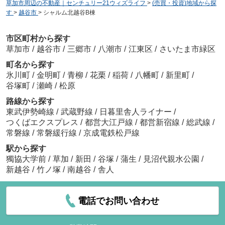
草加市周辺の不動産｜センチュリー21ウィズライフ
>
(売買・投資)地域から探
す
>
越谷市
>
シャルム北越谷B棟
市区町村から探す
草加市
/
越谷市
/
三郷市
/
八潮市
/
江東区
/
さいたま市緑区
町名から探す
氷川町
/
金明町
/
青柳
/
花栗
/
稲荷
/
八幡町
/
新里町
/
谷塚町
/
瀬崎
/
松原
路線から探す
東武伊勢崎線
/
武蔵野線
/
日暮里舎人ライナー
/
つくばエクスプレス
/
都営大江戸線
/
都営新宿線
/
総武線
/
常磐線
/
常磐緩行線
/
京成電鉄松戸線
駅から探す
獨協大学前
/
草加
/
新田
/
谷塚
/
蒲生
/
見沼代親水公園
/
新越谷
/
竹ノ塚
/
南越谷
/
舎人
電話でお問い合わせ