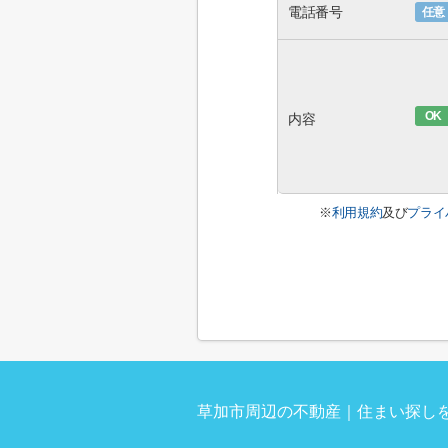
電話番号
任意
OK
内容
※
利用規約
及び
プライ
草加市周辺の不動産｜住まい探しを