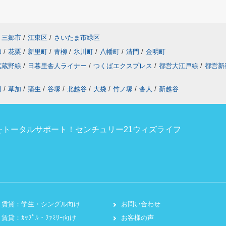
三郷市
/
江東区
/
さいたま市緑区
加
/
花栗
/
新里町
/
青柳
/
氷川町
/
八幡町
/
清門
/
金明町
武蔵野線
/
日暮里舎人ライナー
/
つくばエクスプレス
/
都営大江戸線
/
都営新
田
/
草加
/
蒲生
/
谷塚
/
北越谷
/
大袋
/
竹ノ塚
/
舎人
/
新越谷
トータルサポート！センチュリー21ウィズライフ
賃貸：学生・シングル向け
お問い合わせ
賃貸：ｶｯﾌﾟﾙ・ﾌｧﾐﾘｰ向け
お客様の声