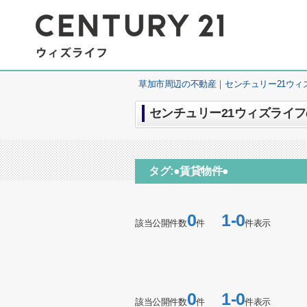
草加市周辺の不動産｜センチュリー21ウィ
センチュリー21ウィズライフの
タグ:●賃貸物件●
0
1-0
該当公開件数
件
件表示
0
1-0
該当公開件数
件
件表示