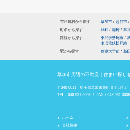
市区町村から探す
草加市
/
越谷市
/
町名から探す
旭町
/
瀬崎
/
草
路線から探す
東武伊勢崎線
/
京成電鉄松戸線
駅から探す
獨協大学前
/
新
草加市周辺の不動産｜住まい探しを
〒340-0011 埼玉県草加市栄町３丁目4-2
TEL：048-931-0003 / FAX：048-931-0005
ホーム
会社概要