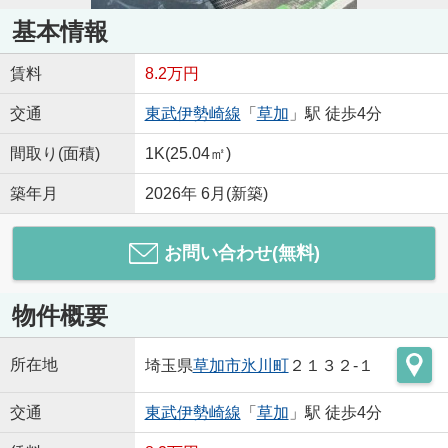
基本情報
賃料
8.2万円
交通
東武伊勢崎線
「
草加
」駅 徒歩4分
間取り(面積)
1K(25.04㎡)
築年月
2026年 6月(新築)
お問い合わせ(無料)
物件概要
所在地
埼玉県
草加市
氷川町
２１３２-１
交通
東武伊勢崎線
「
草加
」駅 徒歩4分