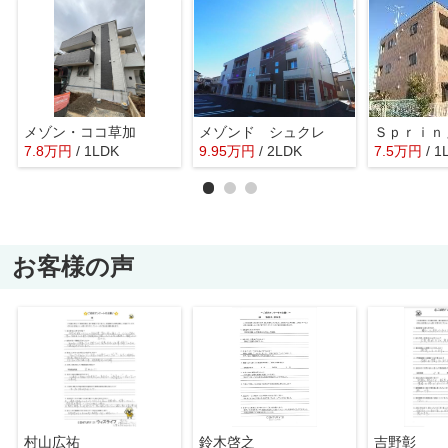
メゾン・ココ草加
メゾンド シュクレ
7.8
万
円
/ 1LDK
9.95
万
円
/ 2LDK
7.5
万
円
/ 1
お客様の声
村山広祐
鈴木啓之
吉野彰