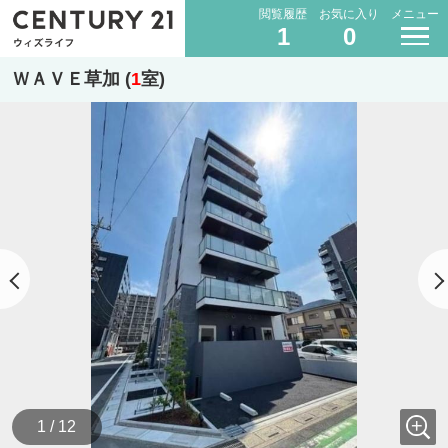
閲覧履歴
お気に入り
メニュー
1
0
ＷＡＶＥ草加 (
1
室)
1 / 12