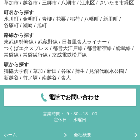
草加市
/
越谷市
/
三郷市
/
八潮市
/
江東区
/
さいたま市緑区
町名から探す
氷川町
/
金明町
/
青柳
/
花栗
/
稲荷
/
八幡町
/
新里町
/
谷塚町
/
瀬崎
/
旭町
路線から探す
東武伊勢崎線
/
武蔵野線
/
日暮里舎人ライナー
/
つくばエクスプレス
/
都営大江戸線
/
都営新宿線
/
総武線
/
常磐線
/
常磐緩行線
/
京成電鉄松戸線
駅から探す
獨協大学前
/
草加
/
新田
/
谷塚
/
蒲生
/
見沼代親水公園
/
新越谷
/
竹ノ塚
/
南越谷
/
舎人
電話でお問い合わせ
営業時間：
9：30～18：00
定休日：
水曜日
ホーム
会社概要