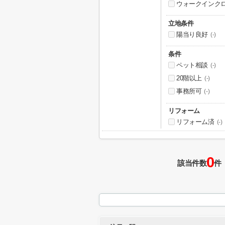
ウォークインク
立地条件
陽当り良好
(-)
条件
ペット相談
(-)
20階以上
(-)
事務所可
(-)
リフォーム
リフォーム済
(-)
0
該当件数
件