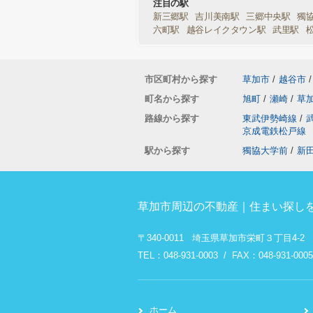
注目の駅
新三郷駅
吉川美南駅
三郷中央駅
獨
六町駅
越谷レイクタウン駅
武里駅
市区町村から探す
草加市
/
越谷市
/
町名から探す
旭町
/
瀬崎
/
草
路線から探す
東武伊勢崎線
/
京成電鉄松戸線
駅から探す
獨協大学前
/
新
草加市周辺の不動産｜住まい探しを
〒340-0011 埼玉県草加市栄町３丁目4-2
TEL：048-931-0003 / FAX：048-931-0005
ホーム