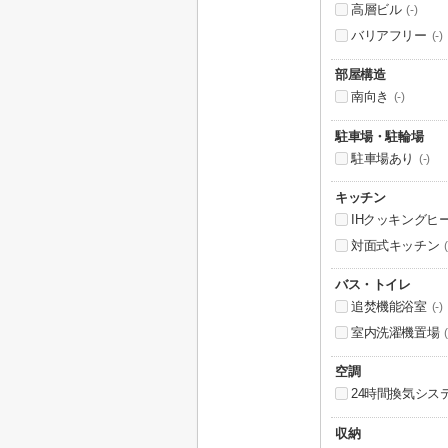
高層ビル
(-)
バリアフリー
(-)
部屋構造
南向き
(-)
駐車場・駐輪場
駐車場あり
(-)
キッチン
IHクッキングヒ
対面式キッチン
(
バス・トイレ
追焚機能浴室
(-)
室内洗濯機置場
(
空調
24時間換気シス
収納