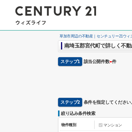
草加市周辺の不動産｜センチュリー21ウィ
南埼玉郡宮代町で詳しく不動
-
ステップ1
該当公開件数
件
ステップ2
条件を指定してください
絞り込み条件検索
物件種別
マンション