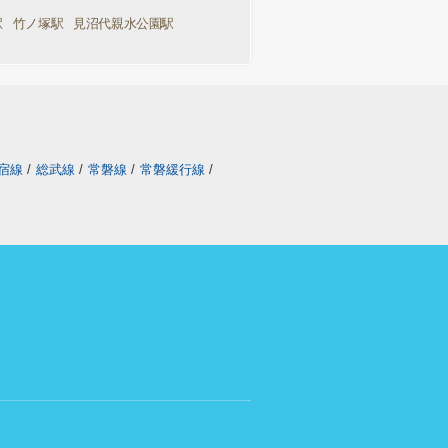
駅
竹ノ塚駅
見沼代親水公園駅
宿線
/
総武線
/
常磐線
/
常磐緩行線
/