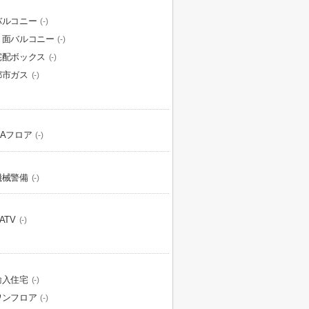
バルコニー
(-)
２面バルコニー
(-)
宅配ボックス
(-)
都市ガス
(-)
OAフロア
(-)
機械警備
(-)
ATV
(-)
輸入住宅
(-)
ワンフロア
(-)