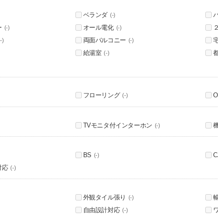
ベランダ
(-)
ー
オール電化
(-)
(-)
両面バルコニー
-)
(-)
給湯室
(-)
フローリング
(-)
TVモニタ付インターホン
(-)
BS
C
(-)
対応
(-)
外観タイル張り
(-)
自由設計対応
(-)