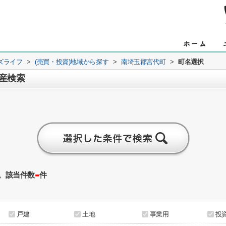
ズライフ
>
(売買・投資)地域から探す
>
南埼玉郡宮代町
>
町名選択
産検索
-
。該当件数
件
戸建
土地
事業用
投