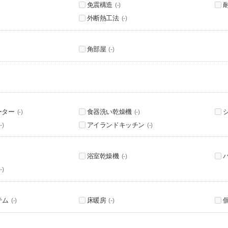
免震構造
(-)
外断熱工法
(-)
角部屋
(-)
ーター
食器洗い乾燥機
(-)
(-)
アイランドキッチン
-)
(-)
浴室乾燥機
(-)
-)
テム
床暖房
(-)
(-)