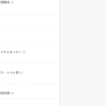
耐震構造
(-)
システムキッチン
(-)
バス・トイレ別
(-)
個別空調
(-)