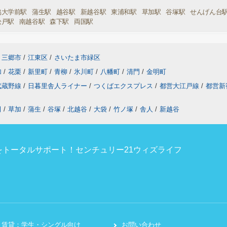
協大学前駅
蒲生駅
越谷駅
新越谷駅
東浦和駅
草加駅
谷塚駅
せんげん台
松戸駅
南越谷駅
森下駅
両国駅
三郷市
/
江東区
/
さいたま市緑区
加
/
花栗
/
新里町
/
青柳
/
氷川町
/
八幡町
/
清門
/
金明町
武蔵野線
/
日暮里舎人ライナー
/
つくばエクスプレス
/
都営大江戸線
/
都営新
田
/
草加
/
蒲生
/
谷塚
/
北越谷
/
大袋
/
竹ノ塚
/
舎人
/
新越谷
トータルサポート！センチュリー21ウィズライフ
賃貸：学生・シングル向け
お問い合わせ