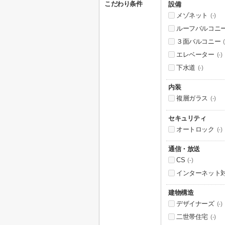
こだわり条件
設備
メゾネット
(-)
ルーフバルコニ
３面バルコニー
(
エレベーター
(-)
下水道
(-)
内装
複層ガラス
(-)
セキュリティ
オートロック
(-)
通信・放送
CS
(-)
インターネット
建物構造
デザイナーズ
(-)
二世帯住宅
(-)