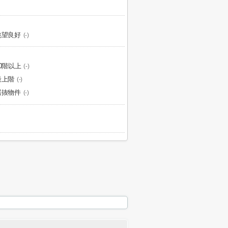
眺望良好
(-)
10階以上
(-)
最上階
(-)
居抜物件
(-)