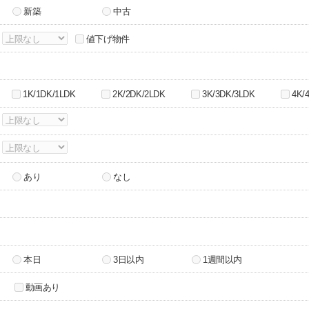
新築
中古
～
値下げ物件
1K/1DK/1LDK
2K/2DK/2LDK
3K/3DK/3LDK
4K/
～
～
あり
なし
本日
3日以内
1週間以内
動画あり