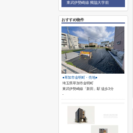
東武伊勢崎線 獨協大学前
おすすめ物件
●草加市金明町・売地●
埼玉県草加市金明町
東武伊勢崎線「新田」駅 徒歩3分
-