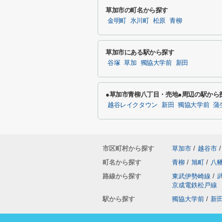
草加市の町名から探す
金明町
氷川町
松原
青柳
草加市にある駅から探す
谷塚
草加
獨協大学前
新田
●草加市青柳八丁目・売地●周辺の駅から
越谷レイクタウン
新田
獨協大学前
蒲
市区町村から探す
草加市
/
越谷市
/
町名から探す
青柳
/
旭町
/
八
路線から探す
東武伊勢崎線
/
京成電鉄松戸線
駅から探す
獨協大学前
/
新