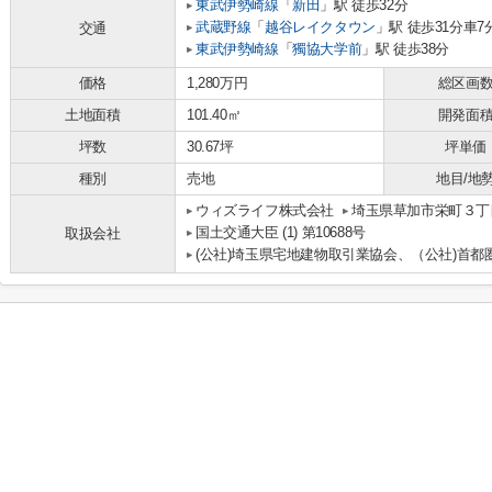
東武伊勢崎線
「
新田
」駅 徒歩32分
武蔵野線
「
越谷レイクタウン
」駅 徒歩31分車7分 
交通
東武伊勢崎線
「
獨協大学前
」駅 徒歩38分
価格
1,280万円
総区画
土地面積
101.40㎡
開発面
坪数
30.67坪
坪単価
種別
売地
地目/地
ウィズライフ株式会社
埼玉県草加市栄町３丁目
国土交通大臣 (1) 第10688号
取扱会社
(公社)埼玉県宅地建物取引業協会、（公社)首