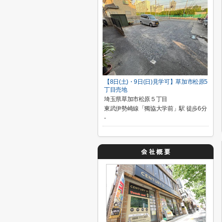
【8日(土)・9日(日)見学可】草加市松原5
丁目売地
埼玉県草加市松原５丁目
東武伊勢崎線「獨協大学前」駅 徒歩6分
-