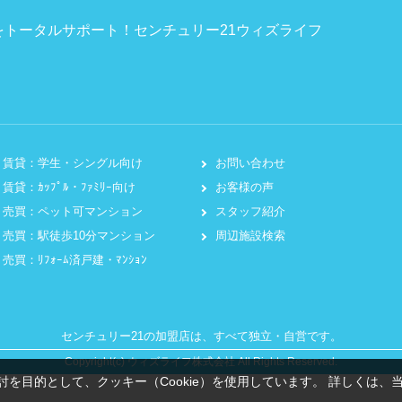
トータルサポート！センチュリー21ウィズライフ
賃貸：学生・シングル向け
お問い合わせ
賃貸：ｶｯﾌﾟﾙ・ﾌｧﾐﾘｰ向け
お客様の声
売買：ペット可マンション
スタッフ紹介
売買：駅徒歩10分マンション
周辺施設検索
売買：ﾘﾌｫｰﾑ済戸建・ﾏﾝｼｮﾝ
センチュリー21の加盟店は、すべて独立・自営です。
Copyright(c) ウィズライフ株式会社 All Rights Reserved.
を目的として、クッキー（Cookie）を使用しています。
詳しくは、