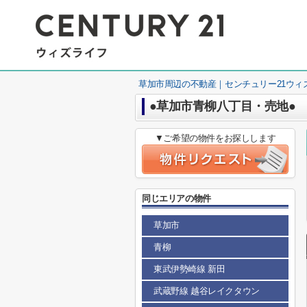
草加市周辺の不動産｜センチュリー21ウィ
●草加市青柳八丁目・売地●
▼ご希望の物件をお探しします
同じエリアの物件
草加市
青柳
東武伊勢崎線 新田
武蔵野線 越谷レイクタウン