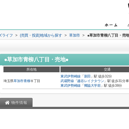
ズライフ
>
(売買・投資)地域から探す
>
草加市
>
●草加市青柳八丁目・売地
●草加市青柳八丁目・売地●
所在地
交通
東武伊勢崎線
「
新田
」駅 徒歩32分
埼玉県
草加市
青柳
８丁目
武蔵野線
「
越谷レイクタウン
」駅 徒歩31分車7
東武伊勢崎線
「
獨協大学前
」駅 徒歩38分
物件情報