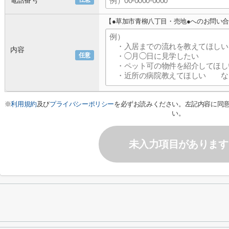
電話番号
【●草加市青柳八丁目・売地●へのお問い
内容
任意
※
利用規約
及び
プライバシーポリシー
を必ずお読みください。左記内容に同
い。
未入力項目があります