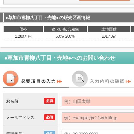
●草加市青柳八丁目・売地●
の販売区画情報
価格
土地面積
建ぺい率/容積率
1,280万円
60%/ 200%
101.40㎡
●草加市青柳八丁目・売地●
へのお問い合わせ
お名前
必須
メールアドレス
必須
任意