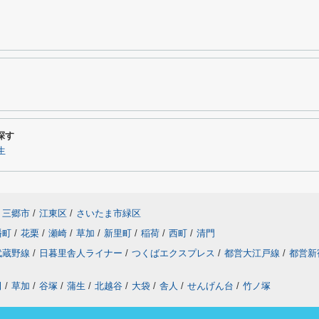
探す
生
三郷市
/
江東区
/
さいたま市緑区
幡町
/
花栗
/
瀬崎
/
草加
/
新里町
/
稲荷
/
西町
/
清門
武蔵野線
/
日暮里舎人ライナー
/
つくばエクスプレス
/
都営大江戸線
/
都営新
田
/
草加
/
谷塚
/
蒲生
/
北越谷
/
大袋
/
舎人
/
せんげん台
/
竹ノ塚