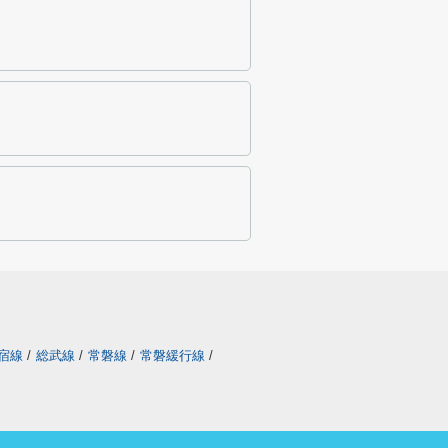
宿線
/
総武線
/
常磐線
/
常磐緩行線
/