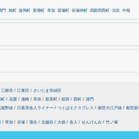
清門
旭町
遊馬町
新善町
草加
苗塚町
谷塚仲町
両新田西町
北谷
中根
三郷市
/
江東区
/
さいたま市緑区
幡町
/
花栗
/
瀬崎
/
草加
/
新里町
/
稲荷
/
西町
/
清門
武蔵野線
/
日暮里舎人ライナー
/
つくばエクスプレス
/
都営大江戸線
/
都営新
田
/
草加
/
谷塚
/
蒲生
/
北越谷
/
大袋
/
舎人
/
せんげん台
/
竹ノ塚