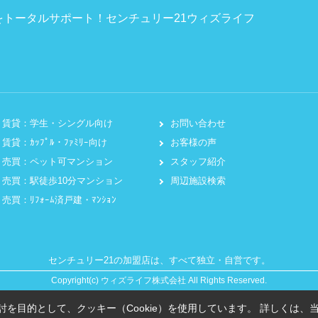
トータルサポート！センチュリー21ウィズライフ
賃貸：学生・シングル向け
お問い合わせ
賃貸：ｶｯﾌﾟﾙ・ﾌｧﾐﾘｰ向け
お客様の声
売買：ペット可マンション
スタッフ紹介
売買：駅徒歩10分マンション
周辺施設検索
売買：ﾘﾌｫｰﾑ済戸建・ﾏﾝｼｮﾝ
センチュリー21の加盟店は、すべて独立・自営です。
Copyright(c) ウィズライフ株式会社 All Rights Reserved.
を目的として、クッキー（Cookie）を使用しています。
詳しくは、