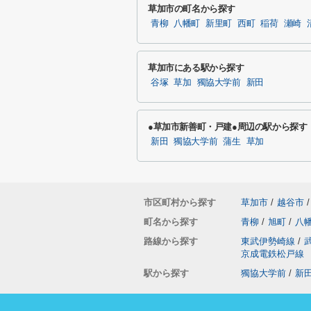
草加市の町名から探す
青柳
八幡町
新里町
西町
稲荷
瀬崎
草加市にある駅から探す
谷塚
草加
獨協大学前
新田
●草加市新善町・戸建●周辺の駅から探す
新田
獨協大学前
蒲生
草加
市区町村から探す
草加市
/
越谷市
/
町名から探す
青柳
/
旭町
/
八
路線から探す
東武伊勢崎線
/
京成電鉄松戸線
駅から探す
獨協大学前
/
新