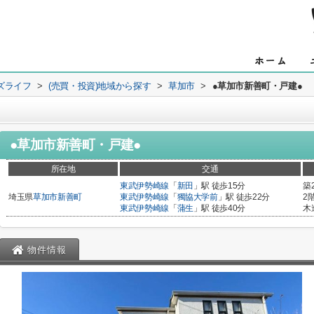
ズライフ
>
(売買・投資)地域から探す
>
草加市
>
●草加市新善町・戸建●
●草加市新善町・戸建●
所在地
交通
東武伊勢崎線
「
新田
」駅 徒歩15分
築
埼玉県
草加市
新善町
東武伊勢崎線
「
獨協大学前
」駅 徒歩22分
2
東武伊勢崎線
「
蒲生
」駅 徒歩40分
木
物件情報