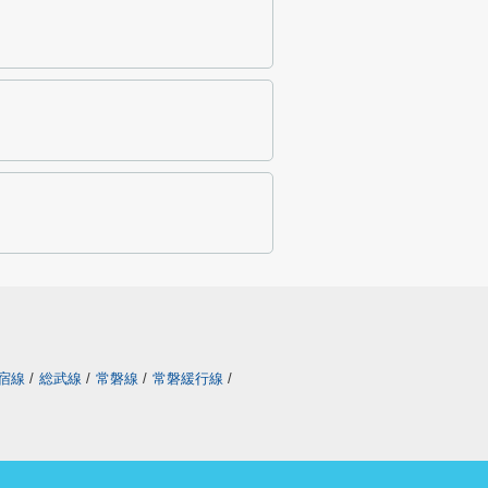
宿線
/
総武線
/
常磐線
/
常磐緩行線
/