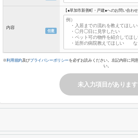
【●草加市新善町・戸建●へのお問い合わ
内容
任意
※
利用規約
及び
プライバシーポリシー
を必ずお読みください。左記内容に同
い。
未入力項目があります