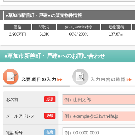
●草加市新善町・戸建●
の販売物件情報
価格
間取り
建物面積
建ぺい率/容積率
2,980万円
5LDK
60%/ 200%
137.87㎡
●草加市新善町・戸建●
へのお問い合わせ
お名前
必須
メールアドレス
必須
電話番号
任意