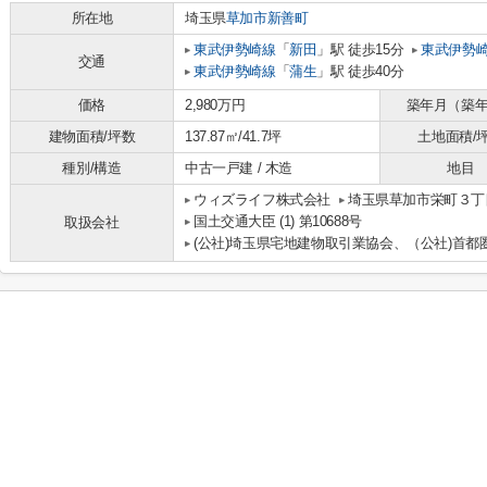
所在地
埼玉県
草加市
新善町
東武伊勢崎線
「
新田
」駅 徒歩15分
東武伊勢
交通
東武伊勢崎線
「
蒲生
」駅 徒歩40分
価格
2,980万円
築年月（築
建物面積/坪数
137.87㎡/41.7坪
土地面積/
種別/構造
中古一戸建 / 木造
地目
ウィズライフ株式会社
埼玉県草加市栄町３丁目
国土交通大臣 (1) 第10688号
取扱会社
(公社)埼玉県宅地建物取引業協会、（公社)首