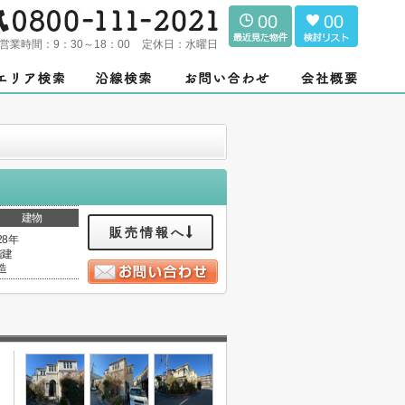
00
00
営業時間：
9：30～18：00
定休日：
水曜日
建物
販売情報へ
28年
階建
造